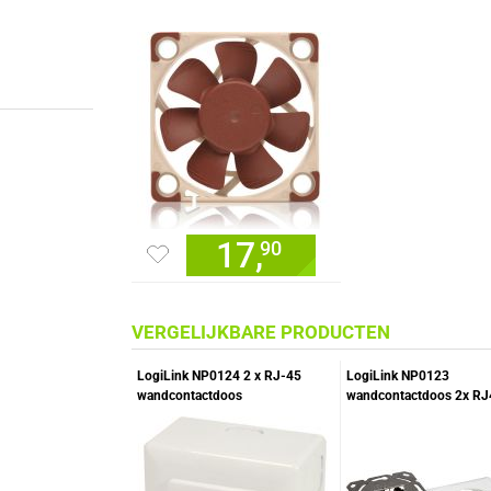
17,
90
VERGELIJKBARE PRODUCTEN
LogiLink NP0124 2 x RJ-45
LogiLink NP0123
wandcontactdoos
wandcontactdoos 2x RJ