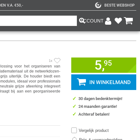
N V.A. €50,-
BESTE WEBSHOP
ACCOUNT
5,
1x
95
lossing voor het organiseren van
llatiemateriaal uit de netwerkdozen-
rijs uiterlijk. De houder biedt een
-modules, ideaal voor professionals
IN WINKELMAND
eutrale grijze afwerking integreert
draagt bij aan een georganiseerde
✓
30 dagen bedenktermijn!
✓
24 maanden garantie!
✓
Achteraf betalen!
Vergelijk product
Prijs & voorraadmelding