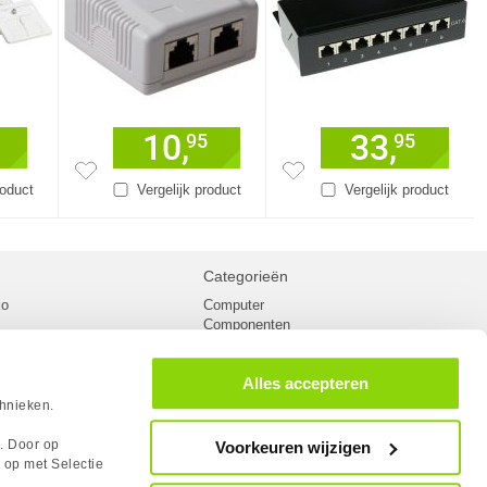
10,
33,
95
95
roduct
Vergelijk product
Vergelijk product
Categorieën
ko
Computer
Componenten
inglist
Randapparatuur
oorwaarden
Kabels
Alles accepteren
 verzending
Netwerk
Laptops
chnieken.
n
Gaming laptops
PC Systemen
s. Door op
Voorkeuren wijzigen
cademy
Monitoren
 op met Selectie
tlights
Megekko fanshop