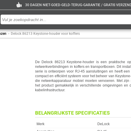
30 DAGEN NIET-GOED-GELD-TERUG-GARANTIE / GRATIS VERZENDE
ozen
Delock 86213 Keystone-houder voor koffers
De Delock 86213 Keystone-houder is een praktische op
netwerkverbindingen in koffers en transportboxen. Dit insta
serie is ontworpen voor RJ-45 aansluitingen en heeft een g
compact en efficiënt systeem voor het beheer van Keystone
die netwerkapparatuur mobiel moeten vervoeren. Met zijn n
het product gemakkelijk in verschillende omgevingen en 
kabelinfrastructuur.
BELANGRIJKSTE SPECIFICATIES
Eigenschap
Waarde
Merk
DeLock