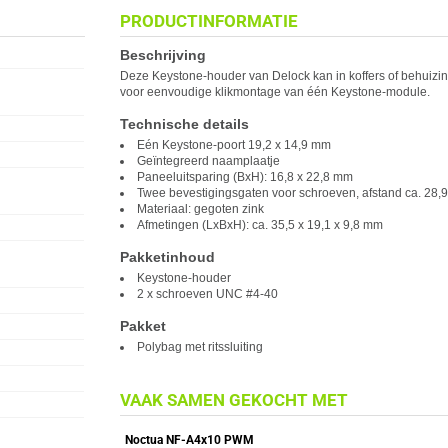
PRODUCTINFORMATIE
Beschrijving
Deze Keystone-houder van
Delock
kan in koffers of behuiz
voor eenvoudige klikmontage van één Keystone-module.
Technische details
Eén Keystone-poort 19,2 x 14,9 mm
Geïntegreerd naamplaatje
Paneeluitsparing (BxH): 16,8 x 22,8 mm
Twee bevestigingsgaten voor schroeven, afstand ca. 28,
Materiaal: gegoten zink
Afmetingen (LxBxH): ca. 35,5 x 19,1 x 9,8 mm
Pakketinhoud
Keystone-houder
2 x schroeven UNC #4-40
Pakket
Polybag met ritssluiting
VAAK SAMEN GEKOCHT MET
Noctua NF-A4x10 PWM