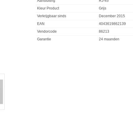
Aansluiting
RJ-45
Kleur Product
Grijs
Verkrijgbaar sinds
December 2015
EAN
4043619862139
Vendorcode
86213
Garantie
24 maanden