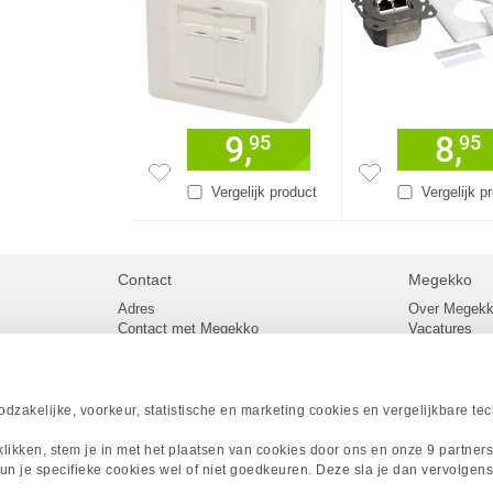
9,
8,
95
95
Vergelijk product
Vergelijk p
Contact
Megekko
Adres
Over Megek
Contact met Megekko
Vacatures
Veelgestelde vragen
Megekko mail
lier
Klachtenprocedure
Algemene v
Openingstijden Megekko Shop
Levertijd en
Sitemap
zakelijke, voorkeur, statistische en marketing cookies en vergelijkbare te
Onze merke
Acties
 klikken, stem je in met het plaatsen van cookies door ons en onze 9 partner
Megekko A
un je specifieke cookies wel of niet goedkeuren. Deze sla je dan vervolgens
Megekko Spo