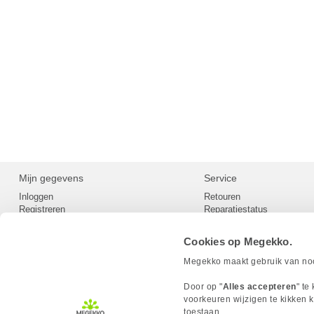
Mijn gegevens
Service
Inloggen
Retouren
Registreren
Reparatiestatus
Privacy
Servicepunt
Cookievoorkeuren
Europees Herroepingsformu
Cookies op Megekko.
Herroepingsrecht
Betaalmethoden
Megekko maakt gebruik van nood
Scrapers / Crawlers beleid
Megekko builds
Door op "
Alles accepteren
" te
Toegankelijkheid
voorkeuren wijzigen te kikken k
toestaan.