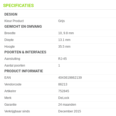
SPECIFICATIES
DESIGN
Eigenschap
Waarde
Kleur Product
Grijs
GEWICHT EN OMVANG
Eigenschap
Waarde
Breedte
10, 9.8 mm
Diepte
13.1 mm
Hoogte
35.5 mm
POORTEN & INTERFACES
Eigenschap
Waarde
Aansluiting
RJ-45
Aantal poorten
1
PRODUCT INFORMATIE
EAN
4043619862139
Vendorcode
86213
Artikelnr
752845
Merk
DeLock
Garantie
24 maanden
Verkrijgbaar sinds
December 2015