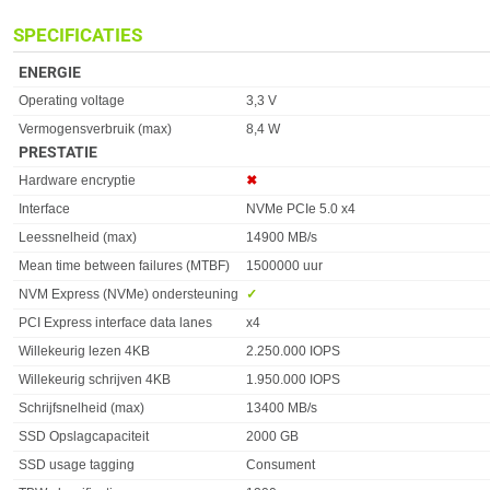
SPECIFICATIES
ENERGIE
Eigenschap
Waarde
Operating voltage
3,3 V
Vermogensverbruik (max)
8,4 W
PRESTATIE
Eigenschap
Waarde
Hardware encryptie
✖︎
Interface
NVMe PCIe 5.0 x4
Leessnelheid (max)
14900 MB/s
Mean time between failures (MTBF)
1500000 uur
NVM Express (NVMe) ondersteuning
✓︎
PCI Express interface data lanes
x4
Willekeurig lezen 4KB
2.250.000 IOPS
Willekeurig schrijven 4KB
1.950.000 IOPS
Schrijfsnelheid (max)
13400 MB/s
SSD Opslagcapaciteit
2000 GB
SSD usage tagging
Consument