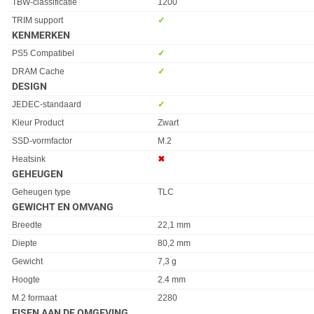
TBW-classificatie
1200
TRIM support
✓︎
KENMERKEN
Eigenschap
Waarde
PS5 Compatibel
✓︎
DRAM Cache
✓︎
DESIGN
Eigenschap
Waarde
JEDEC-standaard
✓︎
Kleur Product
Zwart
SSD-vormfactor
M.2
Heatsink
✖︎
GEHEUGEN
Eigenschap
Waarde
Geheugen type
TLC
GEWICHT EN OMVANG
Eigenschap
Waarde
Breedte
22,1 mm
Diepte
80,2 mm
Gewicht
7,3 g
Hoogte
2.4 mm
M.2 formaat
2280
EISEN AAN DE OMGEVING