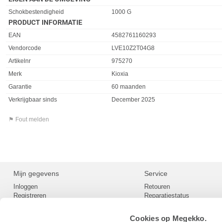
Eigenschap
Waarde
Schokbestendigheid
1000 G
PRODUCT INFORMATIE
EAN
4582761160293
Vendorcode
LVE10Z2T04G8
Artikelnr
975270
Merk
Kioxia
Garantie
60 maanden
Verkrijgbaar sinds
December 2025
⚑ Fout melden
Mijn gegevens
Service
Inloggen
Retouren
Registreren
Reparatiestatus
Privacy
Servicepunt
Cookievoorkeuren
Europees Herroepingsformu
Cookies op Megekko.