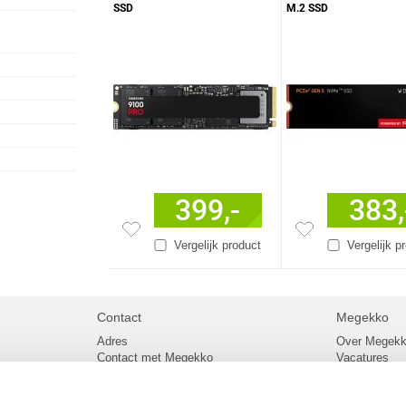
SSD
M.2 SSD
399,-
383,
Vergelijk product
Vergelijk p
Contact
Megekko
Adres
Over Megek
Contact met Megekko
Vacatures
Veelgestelde vragen
Megekko mail
lier
Klachtenprocedure
Algemene v