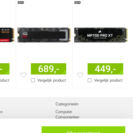
SSD
SSD
-
689,-
449,-
roduct
Vergelijk product
Vergelijk product
Categorieën
ko
Computer
Componenten
inglist
Randapparatuur
oorwaarden
Kabels