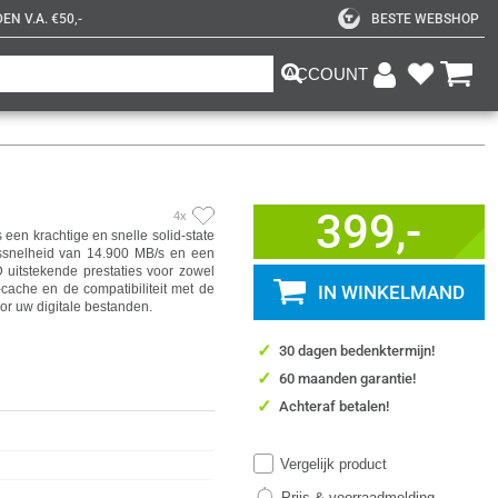
N V.A. €50,-
BESTE WEBSHOP
ACCOUNT
399,-
4x
en krachtige en snelle solid-state
essnelheid van 14.900 MB/s en een
 uitstekende prestaties voor zowel
ache en de compatibiliteit met de
IN WINKELMAND
oor uw digitale bestanden.
✓
30 dagen bedenktermijn!
✓
60 maanden garantie!
✓
Achteraf betalen!
Vergelijk product
Prijs & voorraadmelding