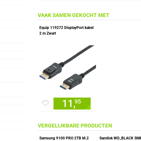
VAAK SAMEN GEKOCHT MET
Equip 119272 DisplayPort kabel
2 m Zwart
11,
95
VERGELIJKBARE PRODUCTEN
Samsung 9100 PRO 2TB M.2
Sandisk WD_BLACK SN