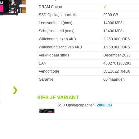
DRAM Cache
✓︎
SSD Opslagcapaciteit
2000 GB
Leessnelheid (max)
14900 MB/s
Schrijfsnelheid (max)
13400 MB/s
Willekeurig lezen 4KB
2.250.000 IOPS
Willekeurig schrijven 4KB
1.950.000 IOPS
Verkrijgbaar sinds
December 2025
EAN
4582761160293
Vendorcode
LVE10Z2T04G8
Garantie
60 maanden
❯
KIES JE VARIANT
SSD Opslagcapaciteit:
2000 GB