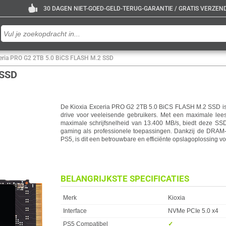
30 DAGEN NIET-GOED-GELD-TERUG-GARANTIE / GRATIS VERZENDE
ceria PRO G2 2TB 5.0 BiCS FLASH M.2 SSD
 SSD
De Kioxia Exceria PRO G2 2TB 5.0 BiCS FLASH M.2 SSD is e
drive voor veeleisende gebruikers. Met een maximale le
maximale schrijfsnelheid van 13.400 MB/s, biedt deze SSD
gaming als professionele toepassingen. Dankzij de DRAM-c
PS5, is dit een betrouwbare en efficiënte opslagoplossing v
BELANGRIJKSTE SPECIFICATIES
Eigenschap
Waarde
Merk
Kioxia
Interface
NVMe PCIe 5.0 x4
PS5 Compatibel
✓︎