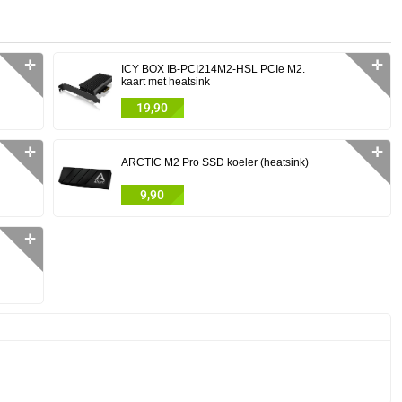
✛
✛
ICY BOX IB-PCI214M2-HSL PCIe M2.
kaart met heatsink
19,90
✛
✛
ARCTIC M2 Pro SSD koeler (heatsink)
9,90
✛