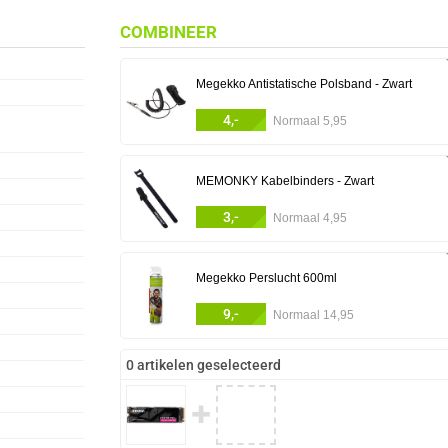
COMBINEER
Megekko Antistatische Polsband - Zwart
4,-
Normaal 5,95
MEMONKY Kabelbinders - Zwart
3,-
Normaal 4,95
Megekko Perslucht 600ml
9,-
Normaal 14,95
0 artikelen geselecteerd
✚