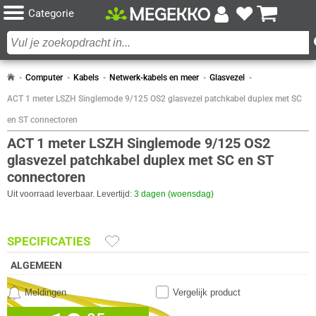
Categorie
Computer
Kabels
Netwerk-kabels en meer
Glasvezel
ACT 1 meter LSZH Singlemode 9/125 OS2 glasvezel patchkabel duplex met SC
en ST connectoren
ACT 1 meter LSZH Singlemode 9/125 OS2
glasvezel patchkabel duplex met SC en ST
connectoren
Uit voorraad leverbaar. Levertijd:
3 dagen (woensdag)
SPECIFICATIES
ALGEMEEN
Eigenschap
Waarde
Aantal vezels
2
Meldingen
Vergelijk product
Buitendiameter
2 mm
✓
30 dagen bedenktermijn!