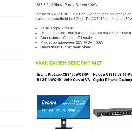
USB 3.2 | 5Gbps | Power Delivery 60W
Met de AC7412 USB-C 3.2 Gen1 verlengkabel verleng je ee
overdrachtssnelheid tot 5Gbps. De AC7412 ondersteunt 60W
Kabellengte: 2 meter
USB-C 3.2 Gen1 aansluitkabel met maximale overdrachts
Connectoren: C male - C female
Max. stroomdoorvoer: 20V @ 3A = 60W
Ondersteunt DP Alternate Mode
VAAK SAMEN GEKOCHT MET
Iiyama ProLite XCB3497WQSNP-
Netgear GS316 v3 16-Po
B1 34" UWQHD 120Hz Curved VA
Gigabit Ethernet Deskto
Monitor
switch