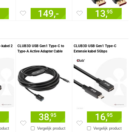
149,-
13,
95
kabel 2
CLUB3D USB Gen1 Type-C to
CLUB3D USB Gen1 Type-C
Type-A Active Adapter Cable
Extensie kabel 5Gbps
5Gbps M/F 10m/32.8ft
60W(20V/3A) 4K60Hz M/F
1m/3.28ft
38,
16,
95
95
roduct
Vergelijk product
Vergelijk product