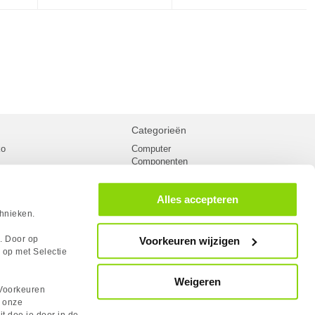
Categorieën
ko
Computer
Componenten
inglist
Randapparatuur
oorwaarden
Kabels
Alles accepteren
 verzending
Netwerk
Laptops
chnieken.
n
Gaming laptops
PC Systemen
s. Door op
Voorkeuren wijzigen
cademy
Monitoren
 op met Selectie
tlights
Megekko fanshop
utube
Weigeren
rum
Voorkeuren
lden Case Badge
n onze