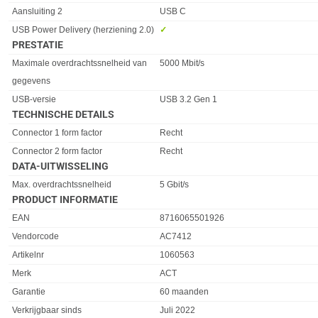
Aansluiting 2
USB C
USB Power Delivery (herziening 2.0)
✓︎
PRESTATIE
Eigenschap
Waarde
Maximale overdrachtssnelheid van
5000 Mbit/s
gegevens
USB-versie
USB 3.2 Gen 1
TECHNISCHE DETAILS
Eigenschap
Waarde
Connector 1 form factor
Recht
Connector 2 form factor
Recht
DATA-UITWISSELING
Eigenschap
Waarde
Max. overdrachtssnelheid
5 Gbit/s
PRODUCT INFORMATIE
EAN
8716065501926
Vendorcode
AC7412
Artikelnr
1060563
Merk
ACT
Garantie
60 maanden
Verkrijgbaar sinds
Juli 2022