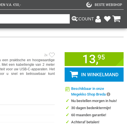
N V.A. €50,-
BESTE WEBSHOP
ACCOUNT
13,
2x
95
s een praktische en hoogwaardige
. Met een kabellengte van 2 meter
iviteit voor uw USB-C-apparaten. Het
oor u snel en betrouwbaar kunt
IN WINKELMAND
Beschikbaar in onze
Megekko Shop Breda
✓
Nu bestellen morgen in huis!
✓
30 dagen bedenktermijn!
✓
60 maanden garantie!
✓
Achteraf betalen!