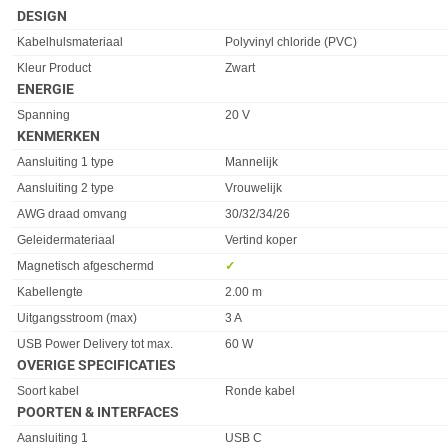
DESIGN
Eigenschap
Waarde
Kabelhulsmateriaal
Polyvinyl chloride (PVC)
Kleur Product
Zwart
ENERGIE
Eigenschap
Waarde
Spanning
20 V
KENMERKEN
Eigenschap
Waarde
Aansluiting 1 type
Mannelijk
Aansluiting 2 type
Vrouwelijk
AWG draad omvang
30/32/34/26
Geleidermateriaal
Vertind koper
Magnetisch afgeschermd
✓︎
Kabellengte
2.00 m
Uitgangsstroom (max)
3 A
USB Power Delivery tot max.
60 W
OVERIGE SPECIFICATIES
Eigenschap
Waarde
Soort kabel
Ronde kabel
POORTEN & INTERFACES
Eigenschap
Waarde
Aansluiting 1
USB C