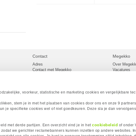
Contact
Megekko
Adres
Over Megek
Contact met Megekko
Vacatures
Veelgestelde vragen
Megekko mail
lier
Klachtenprocedure
Algemene v
Openingstijden Megekko Shop
Levertijd en
Sitemap
zakelijke, voorkeur, statistische en marketing cookies en vergelijkbare te
Onze merke
Acties
 klikken, stem je in met het plaatsen van cookies door ons en onze 9 partner
Megekko A
un je specifieke cookies wel of niet goedkeuren. Deze sla je dan vervolgens
Megekko Spo
Megekko Yo
Megekko Fo
cookiebeleid
ld met derde partijen. Een overzicht vind je in het
of onder 
Megekko Go
 zodat we gerichter reclamebanners kunnen inzetten op andere websites. I