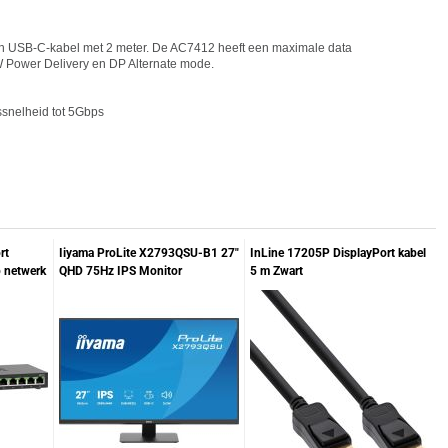
n USB-C-kabel met 2 meter. De AC7412 heeft een maximale data
 Power Delivery en DP Alternate mode.
snelheid tot 5Gbps
rt
Iiyama ProLite X2793QSU-B1 27"
InLine 17205P DisplayPort kabel
p netwerk
QHD 75Hz IPS Monitor
5 m Zwart