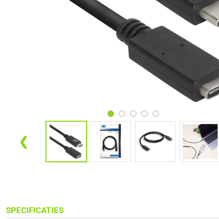
❮
SPECIFICATIES