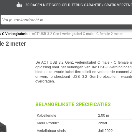
30 DAGEN NIET-GOED-GELD-TERUG-GARANTIE / GRATIS VERZENDE
-C Verlengkabels
ACT USB 3.2 Gen1 verlengkabel C male - C female 2 meter
le 2 meter
De ACT USB 3.2 Gen1 verlengkabel C male - C female i
oplossing voor het verlengen van uw USB-C-verbindingen
biedt deze zwarte kabel flexibiliteit en verbeterde connect
ontwerp ondersteunt USB 3.2 Gen1-protocollen, waard
overdragen.
BELANGRIJKSTE SPECIFICATIES
Eigenschap
Waarde
Kabellengte
2.00 m
Kleur Product
Zwart
Verkrijgbaar sinds
Juli 2022