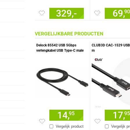
329,-
69,
90
VERGELIJKBARE PRODUCTEN
Delock 85542 USB 5Gbps
CLUB3D CAC-1529 USB-
verlengkabel USB Type-C male
m
naar female 2m
14,
17,
95
95
Vergelijk product
Vergelijk p