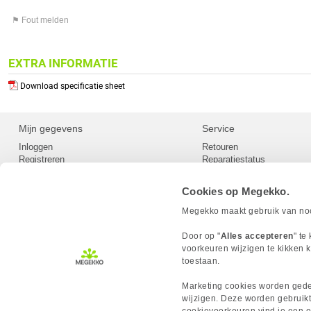
⚑ Fout melden
EXTRA INFORMATIE
Download specificatie sheet
Mijn gegevens
Service
Inloggen
Retouren
Registreren
Reparatiestatus
Privacy
Servicepunt
Cookievoorkeuren
Europees Herroepingsformu
Cookies op Megekko.
Herroepingsrecht
Betaalmethoden
Megekko maakt gebruik van nood
Scrapers / Crawlers beleid
Megekko builds
Door op "
Alles accepteren
" te
Toegankelijkheid
voorkeuren wijzigen te kikken k
toestaan.
Marketing cookies worden gedee
wijzigen. Deze worden gebruikt