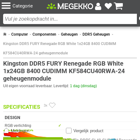
Categorie
Computer
Componenten
Geheugen
DDR5 Geheugen
Kingston DDR5 FURY Renegade RGB White 1x24GB 8400 CUDIMM
KF584CU40RWA-24 geheugenmodule
Kingston DDR5 FURY Renegade RGB White
1x24GB 8400 CUDIMM KF584CU40RWA-24
geheugenmodule
Uit eigen voorraad leverbaar. Levertijd:
1 dag (dinsdag)
3x
SPECIFICATIES
DESIGN
Eigenschap
Waarde
RGB verlichting
✓︎
COMBINEER
Meldingen
Vergelijk product
Kleur Product
Wit, Zilver