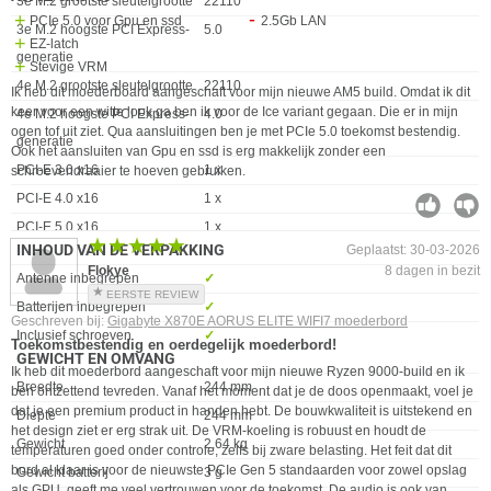
3e M.2 grootste sleutelgrootte
22110
PCIe 5.0 voor Gpu en ssd
2.5Gb LAN
3e M.2 hoogste PCI Express-
5.0
EZ-latch
generatie
Stevige VRM
4e M.2 grootste sleutelgrootte
22110
Ik heb dit moederboard aangeschaft voor mijn nieuwe AM5 build. Omdat ik dit
keer voor een witte look ga ben ik voor de Ice variant gegaan. Die er in mijn
4e M.2 hoogste PCI Express-
4.0
ogen tof uit ziet. Qua aansluitingen ben je met PCIe 5.0 toekomst bestendig.
generatie
Ook het aansluiten van Gpu en ssd is erg makkelijk zonder een
PCI-E 3.0 x16
1 x
schroevendraaier te hoeven gebruiken.
PCI-E 4.0 x16
1 x
PCI-E 5.0 x16
1 x
★★★★★
★★★★★
INHOUD VAN DE VERPAKKING
Geplaatst: 30-03-2026
Flokye
8 dagen in bezit
Eigenschap
Waarde
Antenne inbegrepen
✓︎
EERSTE REVIEW
Batterijen inbegrepen
✓︎
Geschreven bij:
Gigabyte X870E AORUS ELITE WIFI7 moederbord
Inclusief schroeven
✓︎
Toekomstbestendig en oerdegelijk moederbord!
GEWICHT EN OMVANG
Ik heb dit moederbord aangeschaft voor mijn nieuwe Ryzen 9000-build en ik
Eigenschap
Waarde
Breedte
244 mm
ben ontzettend tevreden. Vanaf het moment dat je de doos openmaakt, voel je
dat je een premium product in handen hebt. De bouwkwaliteit is uitstekend en
Diepte
244 mm
het design ziet er erg strak uit. De VRM-koeling is robuust en houdt de
Gewicht
2,64 kg
temperaturen goed onder controle, zelfs bij zware belasting. Het feit dat dit
bord al klaar is voor de nieuwste PCIe Gen 5 standaarden voor zowel opslag
Gewicht batterij
3 g
als GPU, geeft me veel vertrouwen voor de toekomst. De audio is ook van