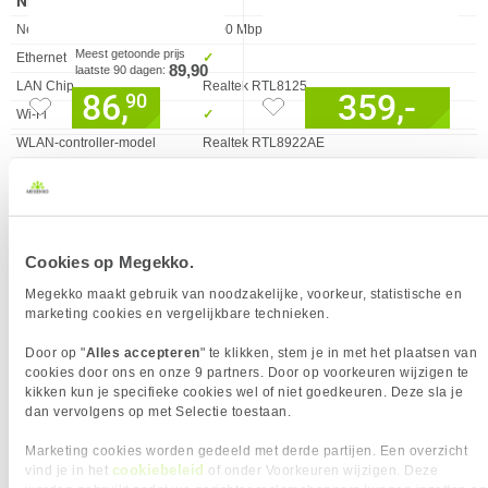
NETWERK
Eigenschap
Waarde
Netwerk bedraad
2500 Mbps
Meest getoonde prijs
Ethernet
✓︎
89,90
laatste 90 dagen:
LAN Chip
Realtek RTL8125
86,
359,-
90
Wi-Fi
✓︎
WLAN-controller-model
Realtek RTL8922AE
Bluetooth
✓︎
Bluetooth versie
5.4
VERGELIJKBARE PRODUCTEN
OPSLAGMEDIA
Eigenschap
Waarde
Aantal opslagkaarten
8
Cookies op Megekko.
MSI MPG X870E EDGE TI WIFI
Gigabyte X870E AORUS PRO ICE
ondersteund
moederbord
moederbord
Megekko maakt gebruik van noodzakelijke, voorkeur, statistische en
Maximum aantal schijven per
4
marketing cookies en vergelijkbare technieken.
behuizing
Door op "
Alles accepteren
" te klikken, stem je in met het plaatsen van
Ondersteunde
M.2, PCI Express 5.0, SATA III
cookies door ons en onze 9 partners. Door op voorkeuren wijzigen te
opslagstationinterfaces
kikken kun je specifieke cookies wel of niet goedkeuren. Deze sla je
dan vervolgens op met Selectie toestaan.
Ondersteunde types opslag-
HDD & SSD
drives
Marketing cookies worden gedeeld met derde partijen. Een overzicht
cookiebeleid
vind je in het
of onder Voorkeuren wijzigen. Deze
RAID support
✓︎