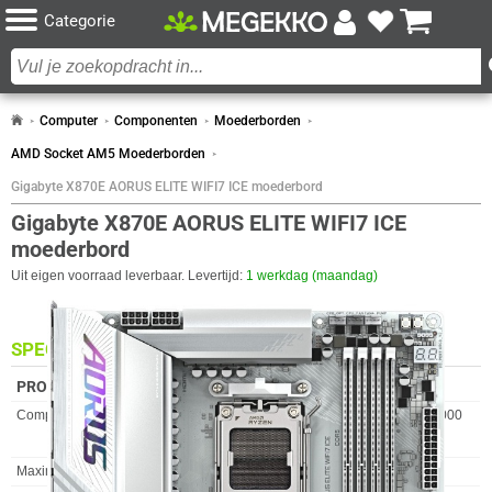
Categorie
Computer
Componenten
Moederborden
AMD Socket AM5 Moederborden
Gigabyte X870E AORUS ELITE WIFI7 ICE moederbord
Gigabyte X870E AORUS ELITE WIFI7 ICE
moederbord
Uit eigen voorraad leverbaar. Levertijd:
1 werkdag (maandag)
SPECIFICATIES
PROCESSOR
Eigenschap
Waarde
Compatibele Processoren
AMD Ryzen 7000 Series, AMD Ryzen 8000
Series, AMD Ryzen 9000 Series
Maximum resolutie
4096 x 2160 Pixels