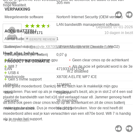
Hoogte
305 mm
hoge kwaliteit.
VERPAKKING
Eigenschap
Waarde
Meegeleverde software
Norton® Internet Security (OEM version)
LAN bandwidth management software
★★★★★
★★★★★
Geplaatst: 07-01-2026
ACCU/BATTERIJ
Nick67171
10 dagen in bezit
Eigenschap
Waarde
Aantal batterijcellen
1
EERSTE REVIEW
Batterijtechnologie
Lithium-Manganese Dioxide (LiMnO2)
Geschreven bij:
Gigabyte X870E AORUS ELITE WIFI7 moederbord
Heeft alles behalve...
Lithiumgewicht per batterij
0,07 g
EZ-latch voor verwijderen gpu
Geen clear cmos op de achterkant
PRODUCT INFORMATIE
Wifi 7
Als de pcie x4 gebruikt word is de 3e
EAN
4719331871529
m.2 disabled
USB 4
Vendorcode
X870E A ELITE WF7 ICE
Gen 5 nvme support
Artikelnr
1158987
Heel goed moederbord. Dankzij de EZ-latch kan ik makkelijk mijn gpu
verwijderen. Pas wel op als je meerdere ssd's bezit, als je in slot 2 of 4 een ssd
Merk
Gigabyte
plaatst de bandwidth van het x16 slot verlaagd naar x8. Jammer genoeg heeft
Garantie
36 maanden
dit bord ook geen clear cmos knop op de achterkant en zit de cmos batterij
onder een heatsink. Dus je moet de pins gebruiken. Voor de rest heeft dit
Verkrijgbaar sinds
Mei 2025
moederbord alles wat je kan verwachten van een x870e bord. Wifi 7 is handig
als je router het support.
⚑ Fout melden