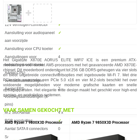
Microfoon, line-in ingang
✓︎
WiFi-AP antenna jack
2
✚
INTERNE AANSLUITINGEN
Eigenschap
Waarde
12V vermogen-connector
✓︎
Aansluiting voor audiopaneel
✓︎
aan voorzijde
Aansluiting voor CPU koeler
✓︎
Aansluitingen voor
4
Het Gigabyte X870E AORUS ELITE WIFI7 ICE is een premium ATX-
behuizingsventilatoren
moederbord voor socket AM5-processors met het geavanceerde AMD X870E-
chipset. Dit moederbord ondersteunt tot 256 GB DDR5-geheugen via vier slots
Aantal CPU-
2
en biedt uitgebreide connectiviteitsopties met ingebouwde Wi-Fi 7. Met drie
PCIe-slots waaronder een PCIe 5.0 x16 en vier M.2-slots beschikt het over
ventilatoraansluitingen
voldoende mogelijkheden voor moderne grafische kaarten en snelle
Aantal EPS-
2
opslagapparaten. Het elegante witte design maakt het geschikt voor high-end
gaming- en workstation-systemen.
voedingsaansluitingen (8-
pins)
VAAK SAMEN GEKOCHT MET
M.2 Slot Aantal
4 x
RGB aansluiting
✓︎
AMD Ryzen 7 9800X3D Processor
AMD Ryzen 7 9850X3D Processor
Aantal SATA II connectors
0
SATA-3 6Gbps
4 x