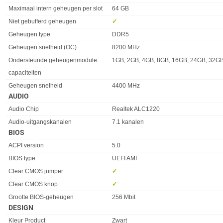
Maximaal intern geheugen per slot
64 GB
Niet gebufferd geheugen
✓︎
Geheugen type
DDR5
Geheugen snelheid (OC)
8200 MHz
Ondersteunde geheugenmodule
1GB, 2GB, 4GB, 8GB, 16GB, 24GB, 32G
capaciteiten
Geheugen snelheid
4400 MHz
AUDIO
Eigenschap
Waarde
Audio Chip
Realtek ALC1220
Audio-uitgangskanalen
7.1 kanalen
BIOS
Eigenschap
Waarde
ACPI version
5.0
BIOS type
UEFI AMI
Clear CMOS jumper
✓︎
Clear CMOS knop
✓︎
Grootte BIOS-geheugen
256 Mbit
DESIGN
Eigenschap
Waarde
Kleur Product
Zwart