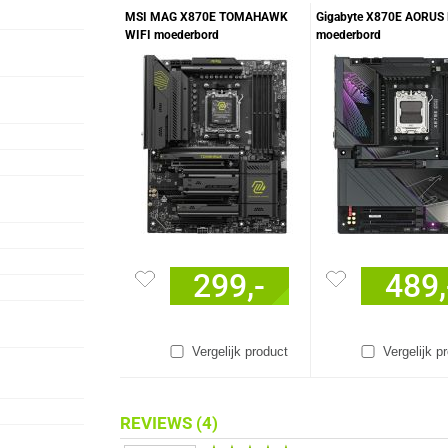
MSI MAG X870E TOMAHAWK
Gigabyte X870E AORU
WIFI moederbord
moederbord
299,-
489,
Vergelijk product
Vergelijk p
REVIEWS
(4)