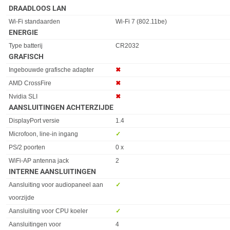
DRAADLOOS LAN
Eigenschap
Waarde
Wi-Fi standaarden
Wi-Fi 7 (802.11be)
ENERGIE
Eigenschap
Waarde
Type batterij
CR2032
GRAFISCH
Eigenschap
Waarde
Ingebouwde grafische adapter
✖︎
AMD CrossFire
✖︎
Nvidia SLI
✖︎
AANSLUITINGEN ACHTERZIJDE
Eigenschap
Waarde
DisplayPort versie
1.4
Microfoon, line-in ingang
✓︎
PS/2 poorten
0 x
WiFi-AP antenna jack
2
INTERNE AANSLUITINGEN
Eigenschap
Waarde
Aansluiting voor audiopaneel aan
✓︎
voorzijde
Aansluiting voor CPU koeler
✓︎
Aansluitingen voor
4