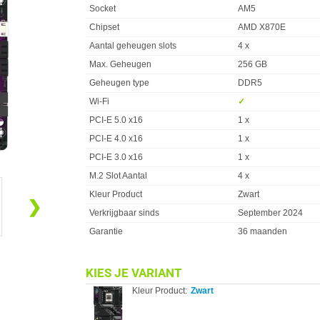
Socket
AM5
Chipset
AMD X870E
Aantal geheugen slots
4 x
Max. Geheugen
256 GB
Geheugen type
DDR5
Wi-Fi
✓︎
PCI-E 5.0 x16
1 x
PCI-E 4.0 x16
1 x
PCI-E 3.0 x16
1 x
M.2 Slot Aantal
4 x
Kleur Product
Zwart
❯
Verkrijgbaar sinds
September 2024
Garantie
36 maanden
KIES JE VARIANT
Kleur Product:
Zwart