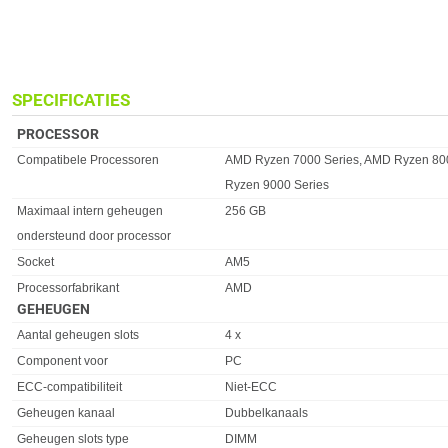
SPECIFICATIES
PROCESSOR
Eigenschap
Waarde
Compatibele Processoren
AMD Ryzen 7000 Series, AMD Ryzen 80
Ryzen 9000 Series
Maximaal intern geheugen
256 GB
ondersteund door processor
Socket
AM5
Processorfabrikant
AMD
GEHEUGEN
Eigenschap
Waarde
Aantal geheugen slots
4 x
Component voor
PC
ECC-compatibiliteit
Niet-ECC
Geheugen kanaal
Dubbelkanaals
Geheugen slots type
DIMM