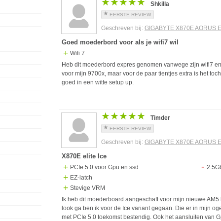
★★★★★
★★★★★
Shkilla
EERSTE REVIEW
Geschreven bij:
GIGABYTE X870E AORUS EL
Goed moederbord voor als je wifi7 wil
Wifi 7
Heb dit moederbord expres genomen vanwege zijn wifi7 en t
voor mijn 9700x, maar voor de paar tientjes extra is het toch
goed in een witte setup up.
★★★★★
★★★★★
Timder
EERSTE REVIEW
Geschreven bij:
GIGABYTE X870E AORUS EL
X870E elite Ice
PCIe 5.0 voor Gpu en ssd
2.5G
EZ-latch
Stevige VRM
Ik heb dit moederboard aangeschaft voor mijn nieuwe AM5 bu
look ga ben ik voor de Ice variant gegaan. Die er in mijn oge
met PCIe 5.0 toekomst bestendig. Ook het aansluiten van G