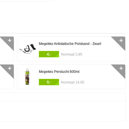
✛
✛
Megekko Antistatische Polsband - Zwart
4,-
Normaal 5,95
✛
✛
Megekko Perslucht 600ml
9,-
Normaal 14,95