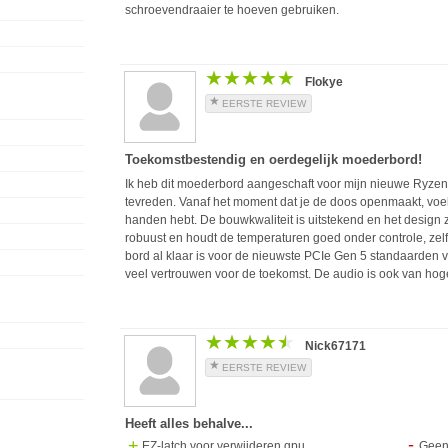
schroevendraaier te hoeven gebruiken.
★★★★★
★★★★★
Flokye
EERSTE REVIEW
Toekomstbestendig en oerdegelijk moederbord!
Ik heb dit moederbord aangeschaft voor mijn nieuwe Ryzen 
tevreden. Vanaf het moment dat je de doos openmaakt, voel
handen hebt. De bouwkwaliteit is uitstekend en het design zi
robuust en houdt de temperaturen goed onder controle, zelfs 
bord al klaar is voor de nieuwste PCIe Gen 5 standaarden 
veel vertrouwen voor de toekomst. De audio is ook van hoge
★★★★★
★★★★★
Nick67171
EERSTE REVIEW
Heeft alles behalve...
EZ-latch voor verwijderen gpu
Geen