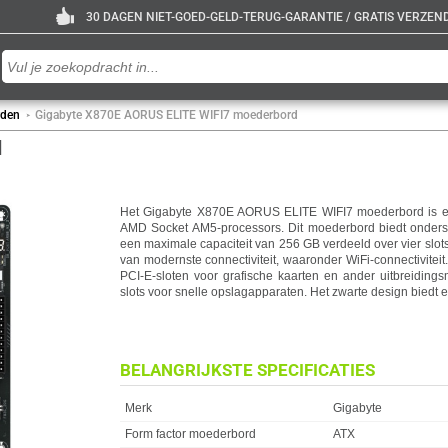
30 DAGEN NIET-GOED-GELD-TERUG-GARANTIE / GRATIS VERZENDE
rden
Gigabyte X870E AORUS ELITE WIFI7 moederbord
d
Het Gigabyte X870E AORUS ELITE WIFI7 moederbord is e
AMD Socket AM5-processors. Dit moederbord biedt onde
een maximale capaciteit van 256 GB verdeeld over vier slots
van modernste connectiviteit, waaronder WiFi-connectiviteit.
PCI-E-sloten voor grafische kaarten en ander uitbreidings
slots voor snelle opslagapparaten. Het zwarte design biedt ee
BELANGRIJKSTE SPECIFICATIES
Eigenschap
Waarde
Merk
Gigabyte
Form factor moederbord
ATX