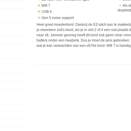
Wifi 7
Als d
disable
USB 4
Gen 5 nvme support
Heel goed moederbord. Dankzij de EZ-latch kan ik makkelij
je meerdere ssd's bezit, als je in slot 2 of 4 een ssd plaats
naar x8. Jammer genoeg heeft dit bord ook geen clear cmos
batterij onder een heatsink. Dus je moet de pins gebruiken. 
wat je kan verwachten van een x870e bord. Wifi 7 is handig a