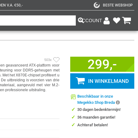
N V.A. €50,-
BESTE WEBSHOP
ACCOUNT
299,-
503x
en geavanceerd ATX-platform voor
rsteuning voor DDR5-geheugen met
. Met het X870E-chipset profiteert u
 De uitbreiding is voorzien van drie
IN WINKELMAND
materiaal, aangevuld met vier M.2-
n professionele uitstraling.
Beschikbaar in onze
Megekko Shop Breda
✓
30 dagen bedenktermijn!
✓
36 maanden garantie!
✓
Achteraf betalen!