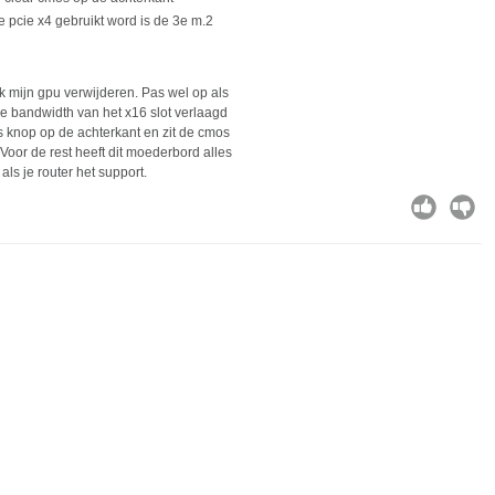
e pcie x4 gebruikt word is de 3e m.2
d
k mijn gpu verwijderen. Pas wel op als
t de bandwidth van het x16 slot verlaagd
 knop op de achterkant en zit de cmos
Voor de rest heeft dit moederbord alles
ls je router het support.