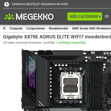
VANDAAG BESTELD? MAANDAG IN HUIS!
KIES CATEGORIE ▾
OF
Computer
Componenten
Moederborden
AMD Socket AM5 Moederbo
Gigabyte X870E AORUS ELITE WIFI7 moederbor
Uit eigen voorraad leverbaar. Levertijd:
1 werkdag (maandag)