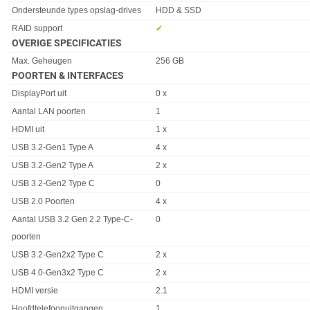
Ondersteunde types opslag-drives
HDD & SSD
RAID support
✓︎
OVERIGE SPECIFICATIES
Eigenschap
Waarde
Max. Geheugen
256 GB
POORTEN & INTERFACES
Eigenschap
Waarde
DisplayPort uit
0 x
Aantal LAN poorten
1
HDMI uit
1 x
USB 3.2-Gen1 Type A
4 x
USB 3.2-Gen2 Type A
2 x
USB 3.2-Gen2 Type C
0
USB 2.0 Poorten
4 x
Aantal USB 3.2 Gen 2.2 Type-C-
0
poorten
USB 3.2-Gen2x2 Type C
2 x
USB 4.0-Gen3x2 Type C
2 x
HDMI versie
2.1
Hoofdtelefoonuitgangen
1