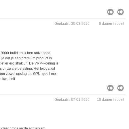
Geplaatst: 30-03-2026
8 dagen in bezit
9000-build en ik ben ontzettend
 je dat je een premium product in
et er erg strak uit. De VRM-koeling is
bij zware belasting. Het feit dat dit
voor zowel opslag als GPU, geeft me
 kwaliteit.
Geplaatst: 07-01-2026
10 dagen in bezit
 clear cmos op de achterkant