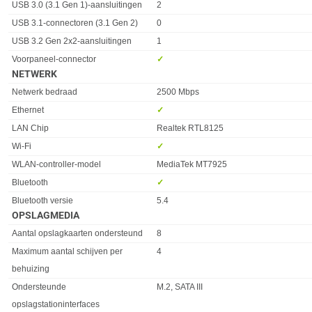
USB 3.0 (3.1 Gen 1)-aansluitingen
2
USB 3.1-connectoren (3.1 Gen 2)
0
USB 3.2 Gen 2x2-aansluitingen
1
Voorpaneel-connector
✓︎
NETWERK
Eigenschap
Waarde
Netwerk bedraad
2500 Mbps
Ethernet
✓︎
LAN Chip
Realtek RTL8125
Wi-Fi
✓︎
WLAN-controller-model
MediaTek MT7925
Bluetooth
✓︎
Bluetooth versie
5.4
OPSLAGMEDIA
Eigenschap
Waarde
Aantal opslagkaarten ondersteund
8
Maximum aantal schijven per
4
behuizing
Ondersteunde
M.2, SATA III
opslagstationinterfaces