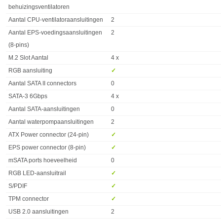
behuizingsventilatoren
Aantal CPU-ventilatoraansluitingen
2
Aantal EPS-voedingsaansluitingen
2
(8-pins)
M.2 Slot Aantal
4 x
RGB aansluiting
✓︎
Aantal SATA II connectors
0
SATA-3 6Gbps
4 x
Aantal SATA-aansluitingen
0
Aantal waterpompaansluitingen
2
ATX Power connector (24-pin)
✓︎
EPS power connector (8-pin)
✓︎
mSATA ports hoeveelheid
0
RGB LED-aansluitrail
✓︎
S/PDIF
✓︎
TPM connector
✓︎
USB 2.0 aansluitingen
2