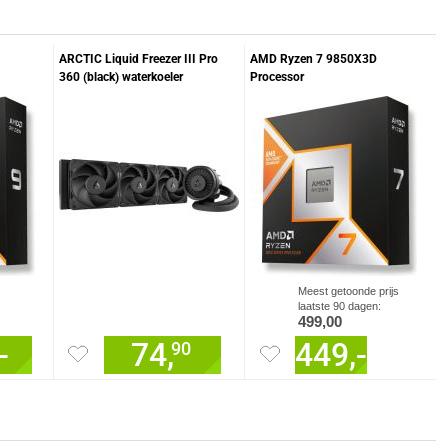
ARCTIC Liquid Freezer III Pro
AMD Ryzen 7 9850X3D
360 (black) waterkoeler
Processor
Meest getoonde prijs
laatste 90 dagen:
499,00
-
74,
449,-
90