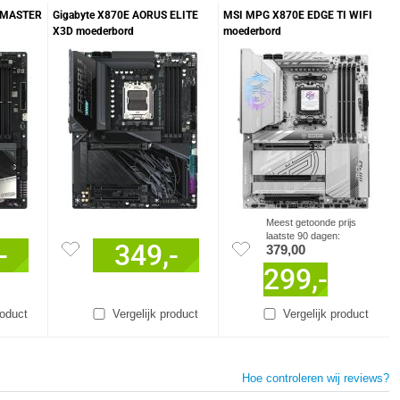
S MASTER
Gigabyte X870E AORUS ELITE
MSI MPG X870E EDGE TI WIFI
X3D moederbord
moederbord
Meest getoonde prijs
laatste 90 dagen:
-
349,-
379,00
299,-
roduct
Vergelijk product
Vergelijk product
Hoe controleren wij reviews?