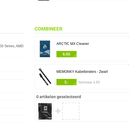
COMBINEER
ARCTIC MX Cleaner
00 Series, AMD
9,90
MEMONKY Kabelbinders - Zwart
3,-
Normaal 4,95
0 artikelen geselecteerd
✚