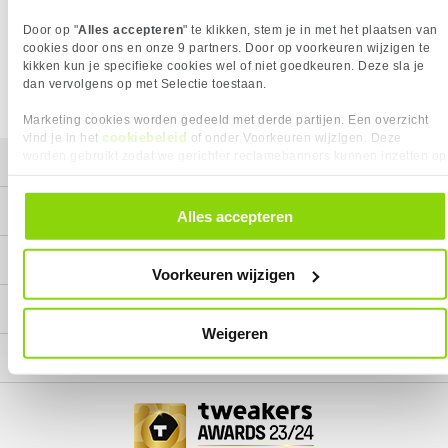
Wij doen ons uiterste best om al onze producten zo lang
Door op "
Alles accepteren
" te klikken, stem je in met het plaatsen van
mogelijk leverbaar te houden.
Helaas is dit product op dit
moment bij geen van onze leveranciers leverbaar.
cookies door ons en onze 9 partners. Door op voorkeuren wijzigen te
kikken kun je specifieke cookies wel of niet goedkeuren. Deze sla je
We helpen je graag met een ander product uit de categorie
dan vervolgens op met Selectie toestaan.
CPU Luchtkoeling.
Marketing cookies worden gedeeld met derde partijen. Een overzicht
cookiebeleid
vind je in het
of onder Voorkeuren wijzigen. Deze
worden gebruikt zodat we gerichter reclamebanners kunnen inzetten op
Mijn gegevens
andere websites. In onze cookievoorkeuren vind je een overzicht van
alle cookies. Je kunt je gegeven toestemming altijd intrekken, dit doe je
Service
door in de footer van onze website te klikken op ‘Cookievoorkeuren’
Alles accepteren
onder het kopje ‘Mijn gegevens’.
Contact
Voorkeuren wijzigen
Megekko
Weigeren
Categorieën