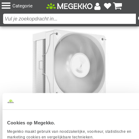
Categorie
Cookies op Megekko.
JONSBO CR-1000MAX ARGB WHITE
Megekko maakt gebruik van noodzakelijke, voorkeur, statistische en
Het product dat je zocht is helaas niet meer beschikbaar.
marketing cookies en vergelijkbare technieken.