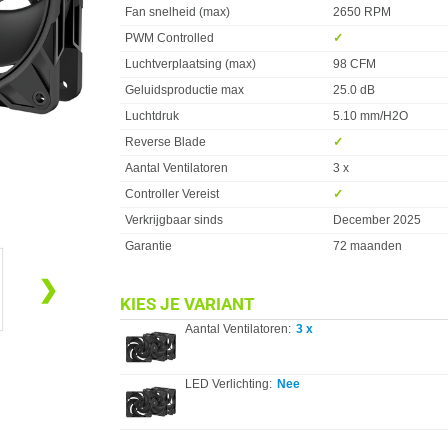
Fan snelheid (max)
2650 RPM
PWM Controlled
✓︎
Luchtverplaatsing (max)
98 CFM
Geluidsproductie max
25.0 dB
Luchtdruk
5.10 mm/H2O
Reverse Blade
✓︎
Aantal Ventilatoren
3 x
Controller Vereist
✓︎
Verkrijgbaar sinds
December 2025
Garantie
72 maanden
❯
KIES JE VARIANT
Aantal Ventilatoren:
3 x
LED Verlichting:
Nee