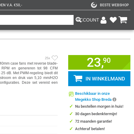
N V.A. €50,-
BESTE WEBSHOP
ACCOUNT
23,
25x
90
140mm case fans met reverse blade-
50 RPM en genereren tot 98 CFM
s 25 dB. Met PWM-regeling biedt dit
htstroom en druk van 5,10 mm/H2O
IN WINKELMAND
onfiguraties. Deze set vereist een
Beschikbaar in onze
Megekko Shop Breda
✓
Nu bestellen morgen in huis!
✓
30 dagen bedenktermijn!
✓
72 maanden garantie!
✓
Achteraf betalen!