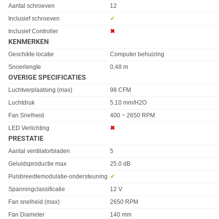
Eigenschap
Waarde
Aantal schroeven
12
Inclusief schroeven
✓︎
Inclusief Controller
✖︎
KENMERKEN
Eigenschap
Waarde
Geschikte locatie
Computer behuizing
Snoerlengte
0,48 m
OVERIGE SPECIFICATIES
Eigenschap
Waarde
Luchtverplaatsing (max)
98 CFM
Luchtdruk
5.10 mm/H2O
Fan Snelheid
400 ~ 2650 RPM
LED Verlichting
✖︎
PRESTATIE
Eigenschap
Waarde
Aantal ventilatorbladen
5
Geluidsproductie max
25.0 dB
Pulsbreedtemodulatie-ondersteuning
✓︎
Spanningclassificatie
12 V
Fan snelheid (max)
2650 RPM
Fan Diameter
140 mm