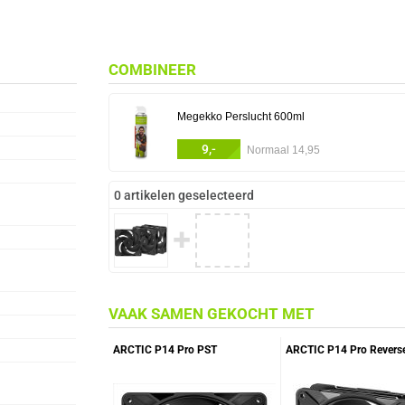
COMBINEER
Megekko Perslucht 600ml
9,-
Normaal 14,95
0 artikelen geselecteerd
✚
VAAK SAMEN GEKOCHT MET
ARCTIC P14 Pro PST
ARCTIC P14 Pro Revers