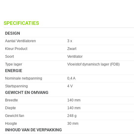
SPECIFICATIES
DESIGN
Eigenschap
Waarde
Aantal Ventilatoren
3 x
Kleur Product
Zwart
Soort
Ventilator
Type lager
Vloeistof dynamisch lager (FDB)
ENERGIE
Eigenschap
Waarde
Nominale netspanning
0,4 A
Startspanning
4 V
GEWICHT EN OMVANG
Eigenschap
Waarde
Breedte
140 mm
Diepte
140 mm
Gewicht fan
248 g
Hoogte
30 mm
INHOUD VAN DE VERPAKKING