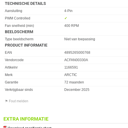
TECHNISCHE DETAILS
Eigenschap
Waarde
Aansluiting
4-Pin
PWM Controlled
✓︎
Fan snelheid (min)
400 RPM
BEELDSCHERM
Eigenschap
Waarde
Type beeldscherm
Niet van toepassing
PRODUCT INFORMATIE
EAN
4895265000768
Vendorcode
ACFAN00330A
Artikelnr
1166591
Merk
ARCTIC
Garantie
72 maanden
Verkrijgbaar sinds
December 2025
⚑ Fout melden
EXTRA INFORMATIE