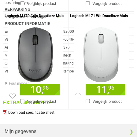
besturingssysteem
Vergelijk product
Vergelijk product
VERPAKKING
Logitech M170 Grijs Draadloze Muis
Logitech M171 Wit Draadloze Muis
Eigenschap
Waarde
Meegeleverde ontvanger
✓︎
PRODUCT INFORMATIE
EAN
5099206062870
Vendorcode
910-004641
Artikelnr
988376
Merk
Logitech
Garantie
24 maanden
Verkrijgbaar sinds
September 2016
⚑ Fout melden
10,
11,
95
95
Vergelijk product
Vergelijk product
EXTRA INFORMATIE
Download specificatie sheet
Mijn gegevens