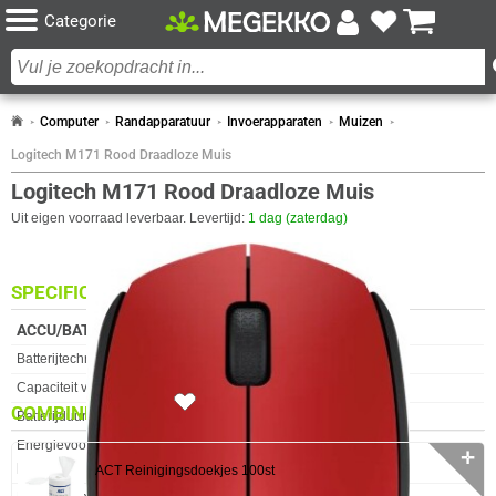
Categorie
Computer
Randapparatuur
Invoerapparaten
Muizen
Logitech M171 Rood Draadloze Muis
Logitech M171 Rood Draadloze Muis
Uit eigen voorraad leverbaar. Levertijd:
1 dag (zaterdag)
SPECIFICATIES
ACCU/BATTERIJ
Eigenschap
Waarde
Batterijtechnologie
Alkaline
Capaciteit van de accu/batterij
2000 mAh
6x
COMBINEER
Batterijduur
12 Maanden (indicatie)
Energievoorziening
Batterijen
✛
DESIGN
ACT Reinigingsdoekjes 100st