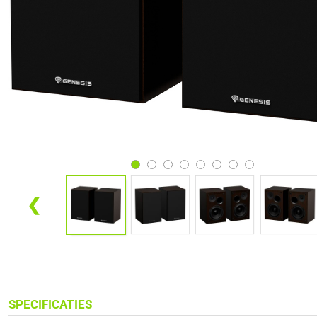
❮
SPECIFICATIES