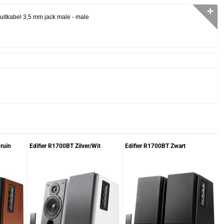
✛
uitkabel 3,5 mm jack male - male
ruin
Edifier R1700BT Zilver/Wit
Edifier R1700BT Zwart