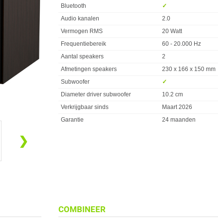
Bluetooth
✓︎
Audio kanalen
2.0
Vermogen RMS
20 Watt
Frequentiebereik
60 - 20.000 Hz
Aantal speakers
2
Afmetingen speakers
230 x 166 x 150 mm
Subwoofer
✓︎
Diameter driver subwoofer
10.2 cm
Verkrijgbaar sinds
Maart 2026
Garantie
24 maanden
❯
COMBINEER