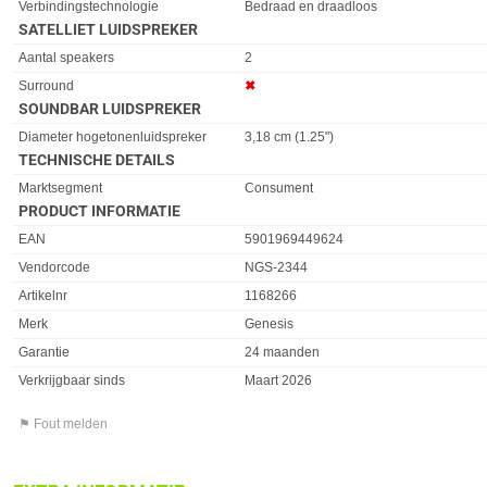
Verbindingstechnologie
Bedraad en draadloos
SATELLIET LUIDSPREKER
Eigenschap
Waarde
Aantal speakers
2
Surround
✖︎
SOUNDBAR LUIDSPREKER
Eigenschap
Waarde
Diameter hogetonenluidspreker
3,18 cm (1.25")
TECHNISCHE DETAILS
Eigenschap
Waarde
Marktsegment
Consument
PRODUCT INFORMATIE
EAN
5901969449624
Vendorcode
NGS-2344
Artikelnr
1168266
Merk
Genesis
Garantie
24 maanden
Verkrijgbaar sinds
Maart 2026
⚑ Fout melden