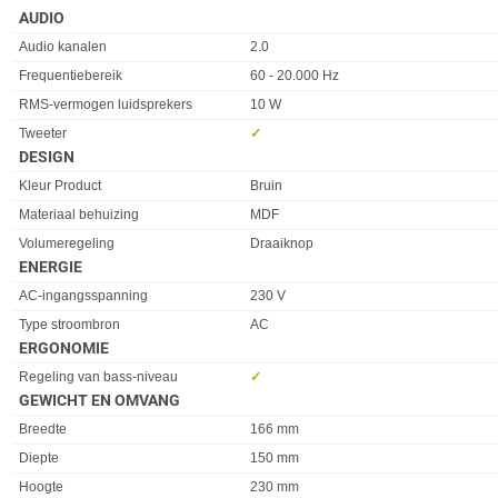
AUDIO
Eigenschap
Waarde
Audio kanalen
2.0
Frequentiebereik
60 - 20.000 Hz
RMS-vermogen luidsprekers
10 W
Tweeter
✓︎
DESIGN
Eigenschap
Waarde
Kleur Product
Bruin
Materiaal behuizing
MDF
Volumeregeling
Draaiknop
ENERGIE
Eigenschap
Waarde
AC-ingangsspanning
230 V
Type stroombron
AC
ERGONOMIE
Eigenschap
Waarde
Regeling van bass-niveau
✓︎
GEWICHT EN OMVANG
Eigenschap
Waarde
Breedte
166 mm
Diepte
150 mm
Hoogte
230 mm