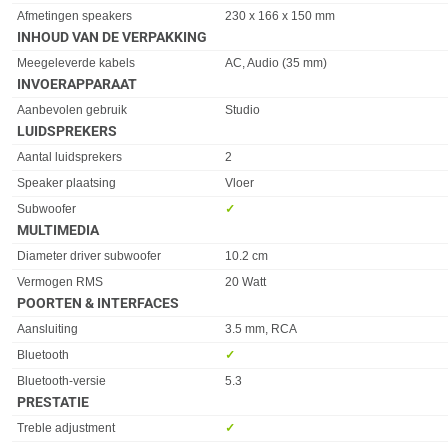
Afmetingen speakers
230 x 166 x 150 mm
INHOUD VAN DE VERPAKKING
Eigenschap
Waarde
Meegeleverde kabels
AC, Audio (35 mm)
INVOERAPPARAAT
Eigenschap
Waarde
Aanbevolen gebruik
Studio
LUIDSPREKERS
Eigenschap
Waarde
Aantal luidsprekers
2
Speaker plaatsing
Vloer
Subwoofer
✓︎
MULTIMEDIA
Eigenschap
Waarde
Diameter driver subwoofer
10.2 cm
Vermogen RMS
20 Watt
POORTEN & INTERFACES
Eigenschap
Waarde
Aansluiting
3.5 mm, RCA
Bluetooth
✓︎
Bluetooth-versie
5.3
PRESTATIE
Eigenschap
Waarde
Treble adjustment
✓︎