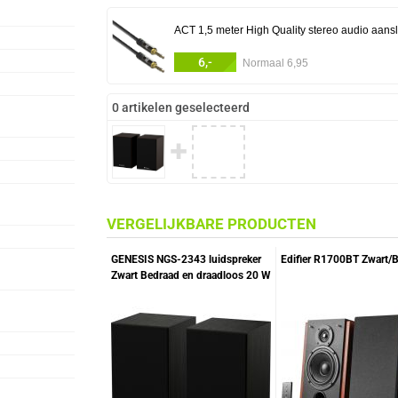
ACT 1,5 meter High Quality stereo audio aansl
6,-
Normaal 6,95
0 artikelen geselecteerd
✚
VERGELIJKBARE PRODUCTEN
GENESIS NGS-2343 luidspreker
Edifier R1700BT Zwart/B
Zwart Bedraad en draadloos 20 W