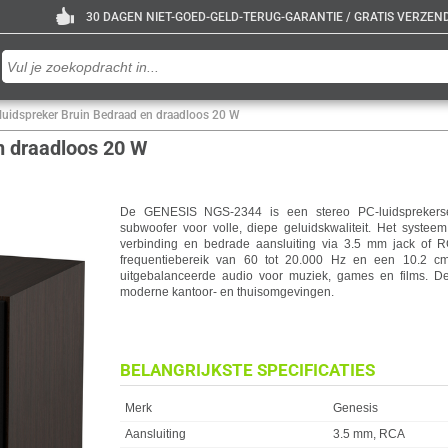
30 DAGEN NIET-GOED-GELD-TERUG-GARANTIE / GRATIS VERZENDE
uidspreker Bruin Bedraad en draadloos 20 W
n draadloos 20 W
De GENESIS NGS-2344 is een stereo PC-luidsprekers
subwoofer voor volle, diepe geluidskwaliteit. Het systee
verbinding en bedrade aansluiting via 3.5 mm jack of RCA
frequentiebereik van 60 tot 20.000 Hz en een 10.2 cm 
uitgebalanceerde audio voor muziek, games en films. De
moderne kantoor- en thuisomgevingen.
BELANGRIJKSTE SPECIFICATIES
Eigenschap
Waarde
Merk
Genesis
Aansluiting
3.5 mm, RCA