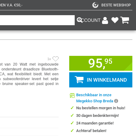
N V.A. €50,-
BESTE WEBSHOP
ACCOUNT
95,
1x
95
et van 20 Watt met ingebouwde
m ondersteunt draadloze Bluetooth-
, wat flexibiliteit biedt. Met een
subwooferdriver levert het setje
IN WINKELMAND
 bruine speaker-set past goed in
Beschikbaar in onze
Megekko Shop Breda
✓
Nu bestellen morgen in huis!
✓
30 dagen bedenktermijn!
✓
24 maanden garantie!
✓
Achteraf betalen!