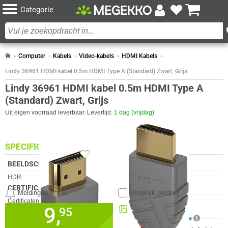
Categorie
Computer
Kabels
Video-kabels
HDMI Kabels
Lindy 36961 HDMI kabel 0.5m HDMI Type A (Standard) Zwart, Grijs
Lindy 36961 HDMI kabel 0.5m HDMI Type A
(Standard) Zwart, Grijs
Uit eigen voorraad leverbaar. Levertijd:
1 dag (vrijdag)
SPECIFICATIES
1x
BEELDSCHERM
Eigenschap
Waarde
HDR
✓︎
CERTIFICATEN
Meldingen
Vergelijk product
Eigenschap
Waarde
Certificaten van naleving
RoHS
9,
Beschikbaar in onze
95
DESIGN
Megekko Shop Breda
Eigenschap
Waarde
Kabelhulsmateriaal
Polyvinyl chloride (PVC)