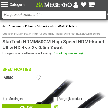
Categorie
Computer
Kabels
Video-kabels
HDMI Kabels
StarTech HDMM50CM High Speed HDMI-kabel Ultra HD 4k x 2k 0.5m Zwart
StarTech HDMM50CM High Speed HDMI-kabel
Ultra HD 4k x 2k 0.5m Zwart
Uit eigen voorraad leverbaar. Levertijd:
1 werkdag (maandag)
SPECIFICATIES
AUDIO
Eigenschap
Waarde
Dolby technologieën
Dolby Digital Plus, Dolby TrueHD
CERTIFICATEN
Eigenschap
Waarde
Certificaten van naleving
CE, RoHS
Meldingen
Vergelijk product
DESIGN
Beschikbaar in onze
Eigenschap
Waarde
Kabelhulsmateriaal
Polyvinyl chloride (PVC)