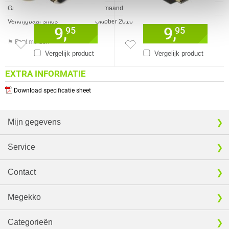
Garantie
24 maanden
Verkrijgbaar sinds
Oktober 2016
9,
9,
95
95
⚑ Fout melden
Vergelijk product
Vergelijk product
EXTRA INFORMATIE
Download specificatie sheet
Mijn gegevens
Service
Contact
Megekko
Categorieën