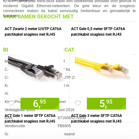
5 jaar garantie.
SF/UTP-constructie biedt deze kabel een uitstekende prestatie voor gebruik in
moderne Gigabit Ethernet-netwerken. De gele kleur en de snagless-
connectoren maken de kabel eenvoudig herkenbaar en gemakkelijk te
VAAK SAMEN GEKOCHT MET
hanteren.
ACT Zwarte 2 meter U/UTP CAT6A
ACT Gele 0,5 meter SFTP CAT6A
patchkabel snagless met RJ45
patchkabel snagless met RJ45
connectoren
connectoren
BELANGRIJKSTE SPECIFICATIES
Eigenschap
Waarde
Merk
ACT
CAT Type
CAT 6a
Constructie
SF/UTP (SFTP)
Kabellengte
5.00 m
AWG maat
26
6,
5,
95
95
Kleur Product
Geel
Verkrijgbaar sinds
Juni 2016
ACT Gele 1 meter SFTP CAT6A
ACT Gele 3 meter SFTP CAT6A
EAN
8716065276930
patchkabel snagless met RJ45
patchkabel snagless met RJ45
Vendorcode
FB6805
connectoren
connectoren
Garantie
60 maanden