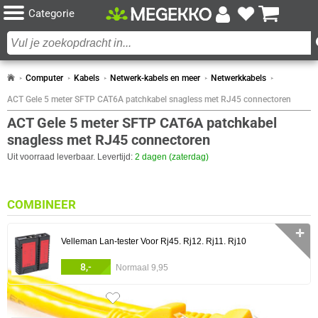
Categorie
Computer
Kabels
Netwerk-kabels en meer
Netwerkkabels
ACT Gele 5 meter SFTP CAT6A patchkabel snagless met RJ45 connectoren
ACT Gele 5 meter SFTP CAT6A patchkabel
snagless met RJ45 connectoren
Uit voorraad leverbaar. Levertijd:
2 dagen (zaterdag)
COMBINEER
✛
Velleman Lan-tester Voor Rj45. Rj12. Rj11. Rj10
8,-
Normaal 9,95
0 artikelen geselecteerd