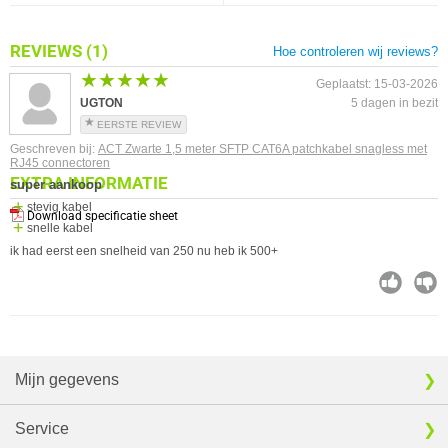
REVIEWS
(1)
Hoe controleren wij reviews?
★★★★★
★★★★★
Geplaatst: 15-03-2026
UGTON
5 dagen in bezit
EERSTE REVIEW
Geschreven bij:
ACT Zwarte 1,5 meter SFTP CAT6A patchkabel snagless met
RJ45 connectoren
EXTRA INFORMATIE
super aankoop
stevig kabel
Download specificatie sheet
snelle kabel
ik had eerst een snelheid van 250 nu heb ik 500+
Mijn gegevens
Service