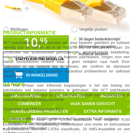
✚
Meldingen
Vergelijk product
PRODUCTINFORMATIE
10,
✓
95
30 dagen bedenktermijn!
ACT
patchkabels worden voorzien van puur koperen geleiders en voldoen
✓
60 maanden garantie!
volledig aan de normen die in de ANSI/TIA-568-C2 beschreven staan. De
combinatie van professioneel geïnstalleerde, gestructureerde bekabeling,
✓
Achteraf betalen!
betrouwbare
act
ieve apparatuur en koperen patchkabels, zorgen voor een
%
STAFFELKORTING MOGELIJK
stabiel functionerend netwerk waar u geen omkijken naar heeft. Door
materialen in uw netwerk toe te passen, die conform de standaard
geproduceerd zijn, zal uw
act
ieve apparatuur probleemloos en optimaal
IN WINKELMAND
presteren.
GA NAAR
Voor PoE (Power over Ethernet) toepassingen is het van belang om
patchkabels met koperen geleiders te gebruiken. Alle
ACT
patchkabels
hebben koperen geleiders en zijn uitermate geschikt voor toepassingen in
OMSCHRIJVING
SPECIFICATIES
VARIANTEN
netwerken waar PoE toegepast wordt.
COMBINEER
VAAK SAMEN GEKOCHT
Compatible met CPR Euroclass: ECA
VERGELIJKBARE PRODUCTEN
EXTRA INFORMATIE
Volledig koperen 26AWG geleiders en 50µ vergulde RJ-45 cont
act
en.
REVIEWS
De ACT Gele 5 meter SFTP CAT6A patchkabel met snagless RJ45
Voldoen aan de internationale normen
connectoren is een hoogwaardige netwerkkabel voor snelle en betrouwbare
Kabels zijn 100% getest.
data-overdracht. Met een CAT6A classificatie, 26 AWG-draaddikte en een