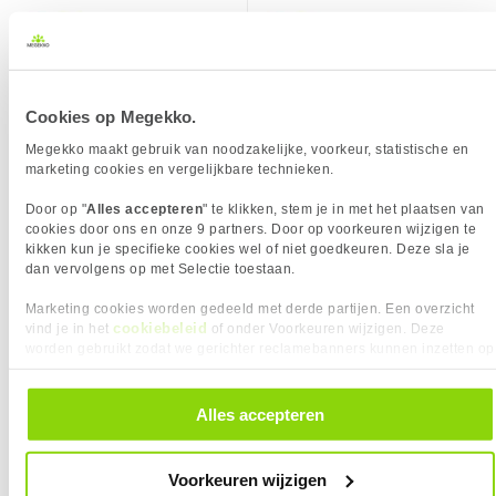
Cookies op Megekko.
SPECIFICATIES
Megekko maakt gebruik van noodzakelijke, voorkeur, statistische en
ALGEMEEN
marketing cookies en vergelijkbare technieken.
6,
8,
95
95
Eigenschap
Waarde
Aderdoorsnede
26 AWG
Door op "
Alles accepteren
" te klikken, stem je in met het plaatsen van
Adermateriaal
Koper
cookies door ons en onze 9 partners. Door op voorkeuren wijzigen te
kikken kun je specifieke cookies wel of niet goedkeuren. Deze sla je
Afschermingstype
S/FTP
VERGELIJKBARE PRODUCTEN
dan vervolgens op met Selectie toestaan.
Bandbreedte
500 MHz
LogiLink Cat6a S/FTP, 5m -
ACT Gele 2 meter SFTP CAT6A
Marketing cookies worden gedeeld met derde partijen. Een overzicht
Categorie
CAT6A
[CQ3077S]
patchkabel snagless met RJ45
cookiebeleid
vind je in het
of onder Voorkeuren wijzigen. Deze
Connector A
RJ45 male x1
connectoren
worden gebruikt zodat we gerichter reclamebanners kunnen inzetten op
KIES JE VARIANT
andere websites. In onze cookievoorkeuren vind je een overzicht van
Connector B
RJ45 male x1
Kabellengte:
5.00 m
alle cookies. Je kunt je gegeven toestemming altijd intrekken, dit doe je
❮
Connector type
RJ45
door in de footer van onze website te klikken op ‘Cookievoorkeuren’
Alles accepteren
onder het kopje ‘Mijn gegevens’.
Contactoppervlakte
Gold plated
CAT Type:
CAT 6a
Impedantie
100
❮
Voorkeuren wijzigen
Kabel lengte
5 m