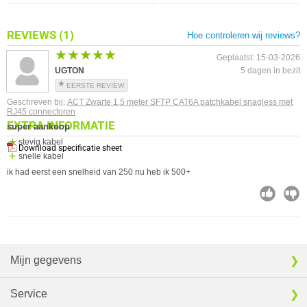
REVIEWS
(1)
Hoe controleren wij reviews?
★★★★★
★★★★★
Geplaatst: 15-03-2026
UGTON
5 dagen in bezit
EERSTE REVIEW
Geschreven bij:
ACT Zwarte 1,5 meter SFTP CAT6A patchkabel snagless met
RJ45 connectoren
EXTRA INFORMATIE
super aankoop
stevig kabel
Download specificatie sheet
snelle kabel
ik had eerst een snelheid van 250 nu heb ik 500+
Mijn gegevens
Service