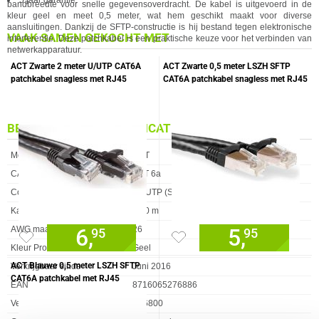
5 jaar garantie.
bandbreedte voor snelle gegevensoverdracht. De kabel is uitgevoerd in de
kleur geel en meet 0,5 meter, wat hem geschikt maakt voor diverse
aansluitingen. Dankzij de SFTP-constructie is hij bestand tegen elektronische
VAAK SAMEN GEKOCHT MET
interferentie. Deze patchkabel is een praktische keuze voor het verbinden van
netwerkapparatuur.
ACT Zwarte 2 meter U/UTP CAT6A
ACT Zwarte 0,5 meter LSZH SFTP
patchkabel snagless met RJ45
CAT6A patchkabel snagless met RJ45
connectoren
connectoren
BELANGRIJKSTE SPECIFICATIES
Eigenschap
Waarde
Merk
ACT
CAT Type
CAT 6a
Constructie
SF/UTP (SFTP)
Kabellengte
0.50 m
6,
5,
AWG maat
26
95
95
Kleur Product
Geel
ACT Blauwe 0,5 meter LSZH SFTP
Verkrijgbaar sinds
Juni 2016
CAT6A patchkabel met RJ45
EAN
8716065276886
connectoren
Vendorcode
FB6800