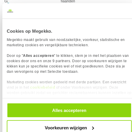
Garantie
60 maanden
Cookies op Megekko.
SPECIFICATIES
Megekko maakt gebruik van noodzakelijke, voorkeur, statistische en
ALGEMEEN
marketing cookies en vergelijkbare technieken.
5,
95
Eigenschap
Waarde
Aderdoorsnede
26 AWG
Door op "
Alles accepteren
" te klikken, stem je in met het plaatsen van
Adermateriaal
Koper
cookies door ons en onze 9 partners. Door op voorkeuren wijzigen te
kikken kun je specifieke cookies wel of niet goedkeuren. Deze sla je
Afschermingstype
S/FTP
VERGELIJKBARE PRODUCTEN
dan vervolgens op met Selectie toestaan.
Bandbreedte
500 MHz
Nedis CAT6a RJ45 Male - Male 0,5 m
LogiLink C6A027S netwerkkabel Geel
Marketing cookies worden gedeeld met derde partijen. Een overzicht
Categorie
CAT6A
SF/UTP-Netwerkkabel Grijs
0,5 m Cat6a S/FTP (S-STP)
cookiebeleid
vind je in het
of onder Voorkeuren wijzigen. Deze
Connector A
RJ45 male x1
worden gebruikt zodat we gerichter reclamebanners kunnen inzetten op
andere websites. In onze cookievoorkeuren vind je een overzicht van
Connector B
RJ45 male x1
KIES JE VARIANT
alle cookies. Je kunt je gegeven toestemming altijd intrekken, dit doe je
Connector type
RJ45
door in de footer van onze website te klikken op ‘Cookievoorkeuren’
Alles accepteren
Kabellengte:
0.50 m
onder het kopje ‘Mijn gegevens’.
Contactoppervlakte
Gold plated
❮
Impedantie
100
Kleur Product:
Geel
Voorkeuren wijzigen
Kabel lengte
0.5 m
❮