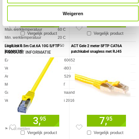
Kabelkleur
Geel
Weigeren
Kabelmantel
PVC
4,
3,
95
95
Kleurnummer
RAL 1023
Max. werktemperatuur
60 C
Vergelijk product
Vergelijk product
Min. werktemperatuur
20 C
Steekcycli
750
LogiLink 0.5m Cat.6A 10G S/FTP -
ACT Gele 2 meter SFTP CAT6A
[CQ3027S]
patchkabel snagless met RJ45
PRODUCT INFORMATIE
connectoren
EAN
8716065276886
Vendorcode
FB6800
Artikelnr
147529
Merk
ACT
Garantie
60 maanden
Verkrijgbaar sinds
Juni 2016
3,
7,
95
95
⚑ Fout melden
Vergelijk product
Vergelijk product