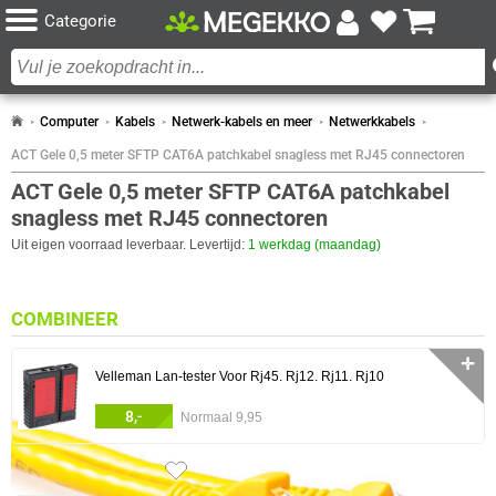
Categorie
Computer
Kabels
Netwerk-kabels en meer
Netwerkkabels
ACT Gele 0,5 meter SFTP CAT6A patchkabel snagless met RJ45 connectoren
ACT Gele 0,5 meter SFTP CAT6A patchkabel
snagless met RJ45 connectoren
Uit eigen voorraad leverbaar. Levertijd:
1 werkdag (maandag)
COMBINEER
✛
Velleman Lan-tester Voor Rj45. Rj12. Rj11. Rj10
8,-
Normaal 9,95
0 artikelen geselecteerd