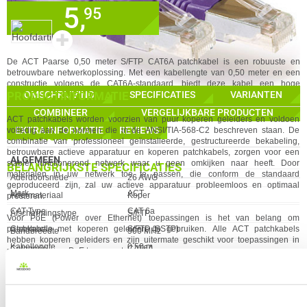
0 artikelen geselecteerd
5,
✓
95
30 dagen bedenktermijn!
✓
60 maanden garantie!
✚
✓
Achteraf betalen!
%
STAFFELKORTING MOGELIJK
De ACT Paarse 0,50 meter S/FTP CAT6A patchkabel is een robuuste en
GA NAAR
betrouwbare netwerkoplossing. Met een kabellengte van 0,50 meter en een
constructie volgens de CAT6A-standaard, biedt deze kabel een hoge
IN WINKELMAND
PRODUCTINFORMATIE
OMSCHRIJVING
SPECIFICATIES
VARIANTEN
bandbreedte en snelle dataoverdracht. De RJ45-connectoren zijn voorzien
van een snagless-design voor eenvoudige installatie. Deze kabel is ideaal
COMBINEER
VERGELIJKBARE PRODUCTEN
voor het verbinden van apparaten in kleinere netwerkomgevingen.
ACT
patchkabels worden voorzien van puur koperen geleiders en voldoen
EXTRA INFORMATIE
REVIEWS
volledig aan de normen die in de ANSI/TIA-568-C2 beschreven staan. De
SPECIFICATIES
combinatie van professioneel geïnstalleerde, gestructureerde bekabeling,
betrouwbare
act
ieve apparatuur en koperen patchkabels, zorgen voor een
ALGEMEEN
stabiel functionerend netwerk waar u geen omkijken naar heeft. Door
BELANGRIJKSTE SPECIFICATIES
materialen in uw netwerk toe te passen, die conform de standaard
Eigenschap
Waarde
Aderdoorsnede
26 AWG
geproduceerd zijn, zal uw
act
ieve apparatuur probleemloos en optimaal
Eigenschap
Waarde
Merk
ACT
Adermateriaal
Koper
presteren.
CAT Type
CAT 6a
Afschermingstype
S/FTP
Voor PoE (Power over Ethernet) toepassingen is het van belang om
Constructie
S/FTP (SSTP)
patchkabels met koperen geleiders te gebruiken. Alle
ACT
patchkabels
Bandbreedte
500 MHz
hebben koperen geleiders en zijn uitermate geschikt voor toepassingen in
Kabellengte
0.50 m
Categorie
CAT6A
netwerken waar PoE toegepast wordt.
AWG maat
26
Connector A
RJ45 male x1
Compatible met CPR Euroclass: ECA
Kleur Product
Paars
Connector B
RJ45 male x1
Volledig koperen 26AWG geleiders en 50µ vergulde RJ-45 cont
act
en.
Verkrijgbaar sinds
Maart 2018
Connector type
RJ45
Voldoen aan de internationale normen