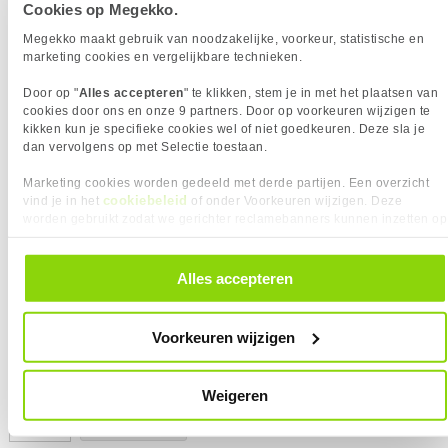
Cookies op Megekko.
Kabels zijn 100% getest.
EAN
8716065347661
Contactoppervlakte
Gold plated
5 jaar garantie.
Megekko maakt gebruik van noodzakelijke, voorkeur, statistische en
Vendorcode
FB2300
Impedantie
100
marketing cookies en vergelijkbare technieken.
Garantie
60 maanden
Kabel lengte
0.5 m
VERGELIJKBARE PRODUCTEN
Door op "
Alles accepteren
" te klikken, stem je in met het plaatsen van
Kabelkleur
Paars
cookies door ons en onze 9 partners. Door op voorkeuren wijzigen te
Kabelmantel
PVC
ACT Paarse 0,5 meter LSZH SFTP
kikken kun je specifieke cookies wel of niet goedkeuren. Deze sla je
CAT6A patchkabel snagless met
dan vervolgens op met Selectie toestaan.
Kleurnummer
RAL 4005
RJ45 connectoren
Max. werktemperatuur
60 C
Marketing cookies worden gedeeld met derde partijen. Een overzicht
cookiebeleid
vind je in het
of onder Voorkeuren wijzigen. Deze
Min. werktemperatuur
20 C
worden gebruikt zodat we gerichter reclamebanners kunnen inzetten op
Steekcycli
750
KIES JE VARIANT
5,
andere websites. In onze cookievoorkeuren vind je een overzicht van
95
PRODUCT INFORMATIE
alle cookies. Je kunt je gegeven toestemming altijd intrekken, dit doe je
Kabellengte:
0.50 m
door in de footer van onze website te klikken op ‘Cookievoorkeuren’
❮
EAN
8716065347661
Alles accepteren
Vergelijk product
onder het kopje ‘Mijn gegevens’.
Vendorcode
FB2300
Kleur Product:
Paars
Artikelnr
227468
❮
Voorkeuren wijzigen
Merk
ACT
REVIEWS
(1)
Hoe controleren wij reviews?
Garantie
60 maanden
★★★★★
★★★★★
Geplaatst: 15-03-2026
Weigeren
Verkrijgbaar sinds
Maart 2018
UGTON
5 dagen in bezit
EERSTE REVIEW