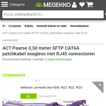
Categorie
Computer
Kabels
Netwerk-kabels en meer
Netwerkkabels
ACT Paarse 0,50 meter SFTP CAT6A patchkabel snagless met RJ45
connectoren
ACT Paarse 0,50 meter SFTP CAT6A
patchkabel snagless met RJ45 connectoren
Uit voorraad leverbaar. Levertijd:
3 dagen (woensdag)
COMBINEER
✛
Velleman Lan-tester Voor Rj45. Rj12. Rj11. Rj10
8,-
Normaal 9,95
Meldingen
Vergelijk product