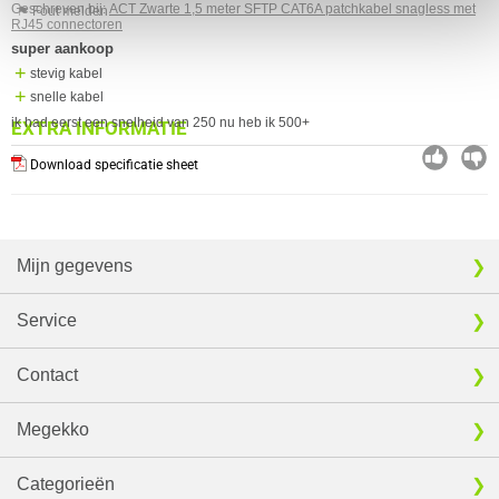
Geschreven bij:
ACT Zwarte 1,5 meter SFTP CAT6A patchkabel snagless met
⚑ Fout melden
RJ45 connectoren
super aankoop
stevig kabel
snelle kabel
ik had eerst een snelheid van 250 nu heb ik 500+
EXTRA INFORMATIE
Download specificatie sheet
Mijn gegevens
Service
Contact
Megekko
Categorieën