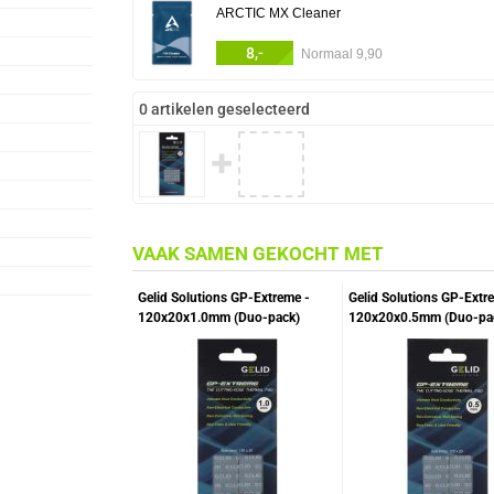
ARCTIC MX Cleaner
8,-
Normaal 9,90
0 artikelen geselecteerd
✚
VAAK SAMEN GEKOCHT MET
Gelid Solutions GP-Extreme -
Gelid Solutions GP-Extr
120x20x1.0mm (Duo-pack)
120x20x0.5mm (Duo-pa