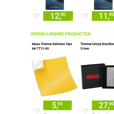
12,
11,
90
90
VERGELIJKBARE PRODUCTEN
Akasa Thermal Adhesive Tape
Thermal Grizzly KryoShee
AK-TT12-80
51mm
5,
27,
95
90