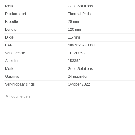
Merk
Gelid Solutions
Productsoort
Thermal Pads
Breedte
20 mm
Lengte
120 mm
Dikte
1.5 mm
EAN
4897025783331
Vendorcode
TP-VP05-C
Artikelnr
153352
Merk
Gelid Solutions
Garantie
24 maanden
Verkrijgbaar sinds
Oktober 2022
⚑ Fout melden