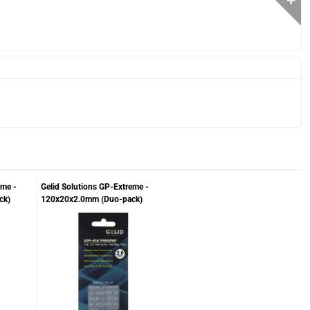
✛
eme -
Gelid Solutions GP-Extreme -
ck)
120x20x2.0mm (Duo-pack)