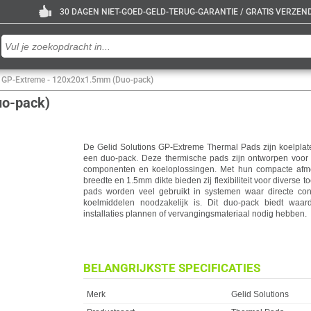
30 DAGEN NIET-GOED-GELD-TERUG-GARANTIE / GRATIS VERZENDE
s GP-Extreme - 120x20x1.5mm (Duo-pack)
uo-pack)
De Gelid Solutions GP-Extreme Thermal Pads zijn koelpla
een duo-pack. Deze thermische pads zijn ontworpen voor e
componenten en koeloplossingen. Met hun compacte af
breedte en 1.5mm dikte bieden zij flexibiliteit voor diverse
pads worden veel gebruikt in systemen waar directe co
koelmiddelen noodzakelijk is. Dit duo-pack biedt waa
installaties plannen of vervangingsmateriaal nodig hebben.
BELANGRIJKSTE SPECIFICATIES
Eigenschap
Waarde
Merk
Gelid Solutions