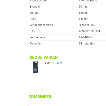
Productsoort
Thermal Pads
Breedte
20 mm
Lengte
120 mm
Dikte
1.5 mm
Verkrijgbaar sinds
Oktober 2022
EAN
4897025783331
Vendorcode
TP-VP05-C
Garantie
24 maanden
KIES JE VARIANT
Dikte:
1.5 mm
COMBINEER