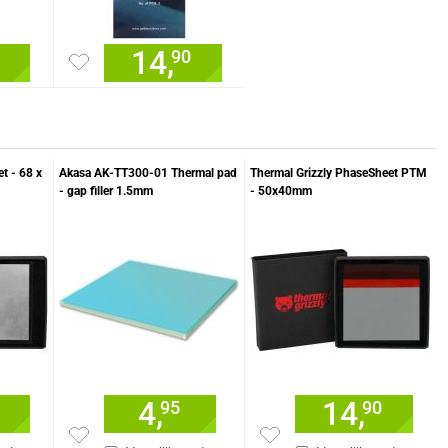
14,
90
t - 68 x
Akasa AK-TT300-01 Thermal pad
Thermal Grizzly PhaseSheet PTM
- gap filler 1.5mm
- 50x40mm
4,
14,
95
90