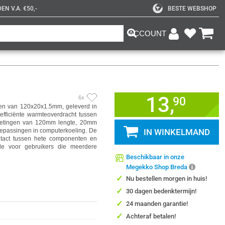
N V.A. €50,-
BESTE WEBSHOP
ACCOUNT
13,
6x
90
ten van 120x20x1.5mm, geleverd in
fficiënte warmteoverdracht tussen
metingen van 120mm lengte, 20mm
 toepassingen in computerkoeling. De
IN WINKELMAND
ntact tussen hete componenten en
rde voor gebruikers die meerdere
Beschikbaar in onze
Megekko Shop Breda
✓
Nu bestellen morgen in huis!
✓
30 dagen bedenktermijn!
✓
24 maanden garantie!
✓
Achteraf betalen!