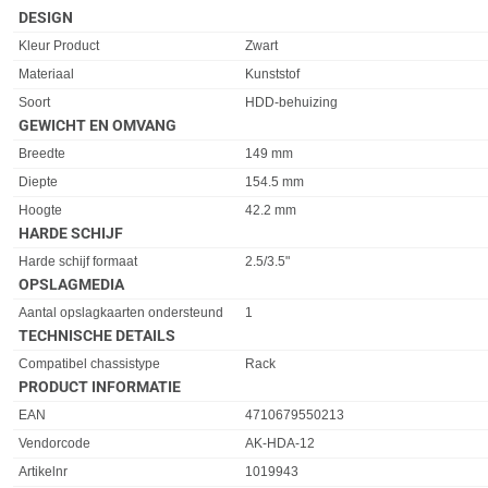
DESIGN
Eigenschap
Waarde
Kleur Product
Zwart
Materiaal
Kunststof
Soort
HDD-behuizing
GEWICHT EN OMVANG
Eigenschap
Waarde
Breedte
149 mm
Diepte
154.5 mm
Hoogte
42.2 mm
HARDE SCHIJF
Eigenschap
Waarde
Harde schijf formaat
2.5/3.5"
OPSLAGMEDIA
Eigenschap
Waarde
Aantal opslagkaarten ondersteund
1
TECHNISCHE DETAILS
Eigenschap
Waarde
Compatibel chassistype
Rack
PRODUCT INFORMATIE
EAN
4710679550213
Vendorcode
AK-HDA-12
Artikelnr
1019943