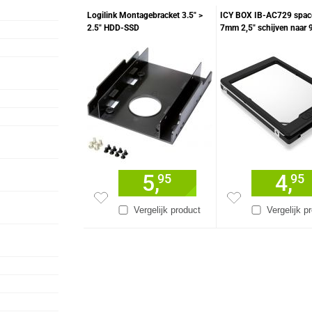
Logilink Montagebracket 3.5" >
ICY BOX IB-AC729 space
2.5" HDD-SSD
7mm 2,5" schijven naar
5,
4,
95
95
Vergelijk product
Vergelijk p