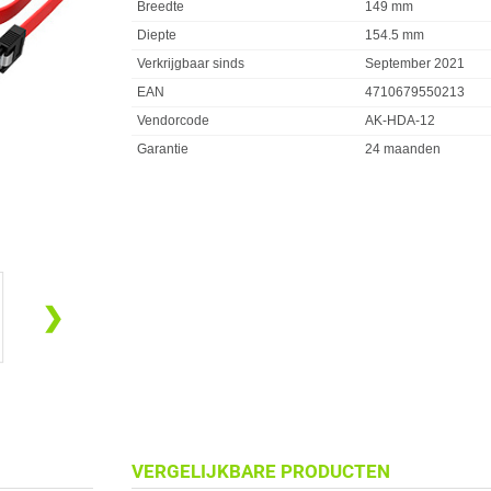
Breedte
149 mm
Diepte
154.5 mm
Verkrijgbaar sinds
September 2021
EAN
4710679550213
Vendorcode
AK-HDA-12
Garantie
24 maanden
❯
VERGELIJKBARE PRODUCTEN