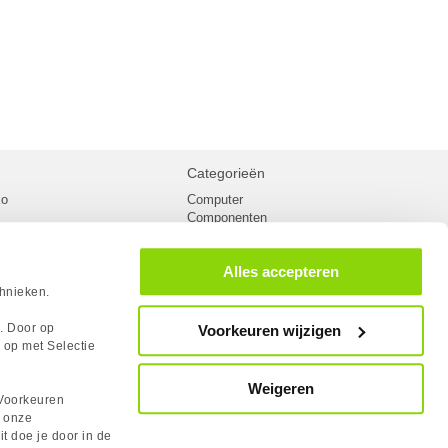
Categorieën
ko
Computer
Componenten
inglist
Randapparatuur
oorwaarden
Kabels
Alles accepteren
 verzending
Netwerk
Laptops
chnieken.
n
Gaming laptops
PC Systemen
s. Door op
Voorkeuren wijzigen
cademy
Monitoren
 op met Selectie
tlights
Megekko fanshop
utube
Weigeren
rum
Voorkeuren
lden Case Badge
n onze
it doe je door in de