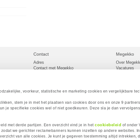
Contact
Megekko
Adres
Over Megek
Contact met Megekko
Vacatures
Veelgestelde vragen
Megekko mail
lier
Klachtenprocedure
Algemene v
Openingstijden Megekko Shop
Levertijd en
Sitemap
zakelijke, voorkeur, statistische en marketing cookies en vergelijkbare te
Onze merke
Acties
 klikken, stem je in met het plaatsen van cookies door ons en onze 9 partner
Megekko A
un je specifieke cookies wel of niet goedkeuren. Deze sla je dan vervolgens
Megekko Spo
Megekko Yo
Megekko Fo
cookiebeleid
ld met derde partijen. Een overzicht vind je in het
of onder 
Megekko Go
 zodat we gerichter reclamebanners kunnen inzetten op andere websites. I
erzicht van alle cookies. Je kunt je gegeven toestemming altijd intrekken, d