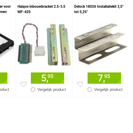
r voor
Haiqoe inbouwbracket 2.5-3.5
Delock 18026 Installatiekit 3,5"
 9mm
MF-420
tot 5,25"
5,
7,
95
95
roduct
Vergelijk product
Vergelijk product