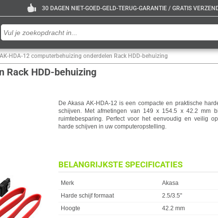
30 DAGEN NIET-GOED-GELD-TERUG-GARANTIE / GRATIS VERZENDE
 AK-HDA-12 computerbehuizing onderdelen Rack HDD-behuizing
n Rack HDD-behuizing
De Akasa AK-HDA-12 is een compacte en praktische harde s
schijven. Met afmetingen van 149 x 154.5 x 42.2 mm b
ruimtebesparing. Perfect voor het eenvoudig en veilig 
harde schijven in uw computeropstelling.
BELANGRIJKSTE SPECIFICATIES
Eigenschap
Waarde
Merk
Akasa
Harde schijf formaat
2.5/3.5"
Hoogte
42.2 mm