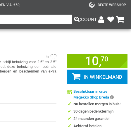
N V.A. €50,-
BESTE WEBSHOP
ACCOUNT
10,
4x
70
chijf behuizing voor 2.5" en 3.5"
iedt deze behuizing een optimale
opbergen en beschermen van extra
IN WINKELMAND
Beschikbaar in onze
Megekko Shop Breda
✓
Nu bestellen morgen in huis!
✓
30 dagen bedenktermijn!
✓
24 maanden garantie!
✓
Achteraf betalen!