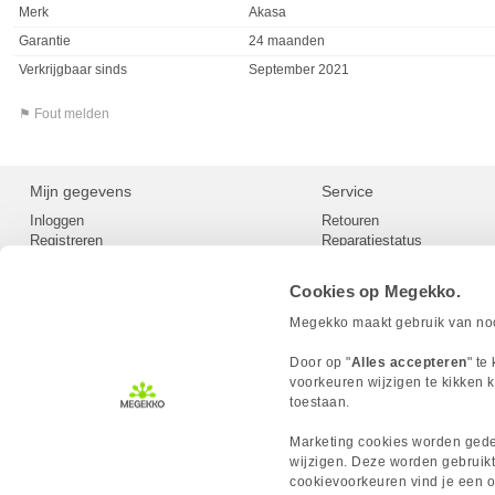
Merk
Akasa
Garantie
24 maanden
Verkrijgbaar sinds
September 2021
⚑ Fout melden
Mijn gegevens
Service
Inloggen
Retouren
Registreren
Reparatiestatus
Privacy
Servicepunt
Cookievoorkeuren
Europees Herroepingsformu
Cookies op Megekko.
Herroepingsrecht
Betaalmethoden
Megekko maakt gebruik van nood
Scrapers / Crawlers beleid
Megekko builds
Door op "
Alles accepteren
" te
Toegankelijkheid
voorkeuren wijzigen te kikken k
toestaan.
Marketing cookies worden gedee
wijzigen. Deze worden gebruikt
cookievoorkeuren vind je een ov