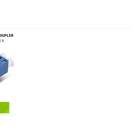
COUPLER
C 1
5