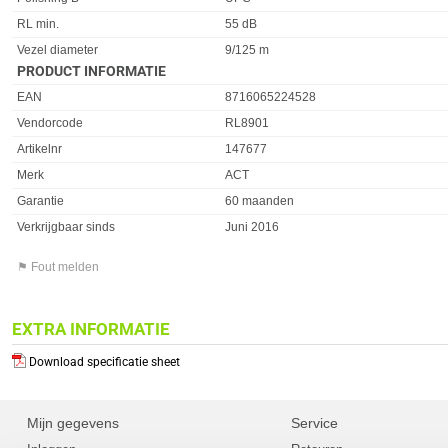
RL min.
55 dB
Vezel diameter
9/125 m
PRODUCT INFORMATIE
EAN
8716065224528
Vendorcode
RL8901
Artikelnr
147677
Merk
ACT
Garantie
60 maanden
Verkrijgbaar sinds
Juni 2016
⚑ Fout melden
EXTRA INFORMATIE
Download specificatie sheet
Mijn gegevens
Service