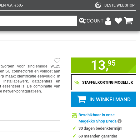
N V.A. €50,-
BESTE WEBSHOP
ACCOUNT
13,
95
ntworpen voor singlemode 9/125
 en SC connectoren en voldoet aan
rp maakt identificatie eenvoudig in
installatiewerk, datacenters en
%
STAFFELKORTING MOGELIJK
 essentieel is. De combinatie van
rse netwerkconfiguratieën.
IN WINKELMAND
Beschikbaar in onze
Megekko Shop Breda
✓
30 dagen bedenktermijn!
✓
60 maanden garantie!