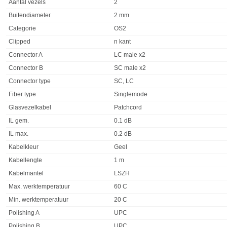
Eigenschap
Waarde
Aantal vezels
2
Buitendiameter
2 mm
Categorie
OS2
Clipped
n kant
Connector A
LC male x2
Connector B
SC male x2
Connector type
SC, LC
Fiber type
Singlemode
Glasvezelkabel
Patchcord
IL gem.
0.1 dB
IL max.
0.2 dB
Kabelkleur
Geel
Kabellengte
1 m
Kabelmantel
LSZH
Max. werktemperatuur
60 C
Min. werktemperatuur
20 C
Polishing A
UPC
Polishing B
UPC