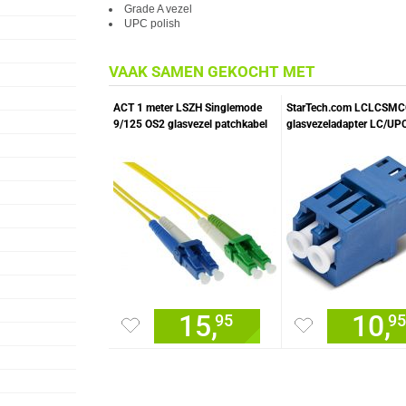
Grade A vezel
UPC polish
VAAK SAMEN GEKOCHT MET
ACT 1 meter LSZH Singlemode
StarTech.com LCLCSM
9/125 OS2 glasvezel patchkabel
glasvezeladapter LC/UP
duplex met LC/APC en LC/UPC
stuk(s) Blauw, Wit
connectoren
15,
10,
95
9