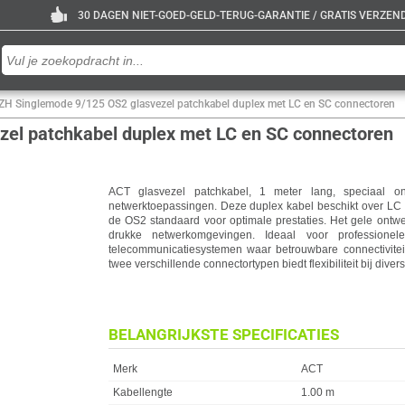
30 DAGEN NIET-GOED-GELD-TERUG-GARANTIE / GRATIS VERZENDE
ZH Singlemode 9/125 OS2 glasvezel patchkabel duplex met LC en SC connectoren
el patchkabel duplex met LC en SC connectoren
ACT glasvezel patchkabel, 1 meter lang, speciaal o
netwerktoepassingen. Deze duplex kabel beschikt over LC
de OS2 standaard voor optimale prestaties. Het gele ontwe
drukke netwerkomgevingen. Ideaal voor professionele 
telecommunicatiesystemen waar betrouwbare connectiviteit
twee verschillende connectortypen biedt flexibiliteit bij dive
BELANGRIJKSTE SPECIFICATIES
Eigenschap
Waarde
Merk
ACT
Kabellengte
1.00 m