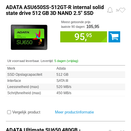
ADATA ASU650SS-512GT-R internal solid
3x
state drive 512 GB 3D NAND 2.5" SSD
Meest getoonde prijs
105,95
laatste 90 dagen:
95,
95
Uit voorraad leverbaar. Levertijd:
5 dagen (vrijdag)
Merk
Adata
SSD Opslagcapaciteit
512 GB
Interface
SATA III
Leessnelheid (max)
520 MB/s
Schrijfsnelheid (max)
450 MB/s
Vergelijk product
Meer productinformatie
ADATA Ultimate SU650 480GB -