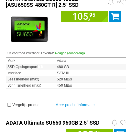
1x
[ASU650SS-480GT-R] 2.5" SSD
105,
95
Uit voorraad leverbaar. Levertijd:
4 dagen (donderdag)
Merk
Adata
SSD Opslagcapaciteit
480 GB
Interface
SATA III
Leessnelheid (max)
520 MB/s
Schrijfsnelheid (max)
450 MB/s
Vergelijk product
Meer productinformatie
ADATA Ultimate SU650 960GB 2.5" SSD