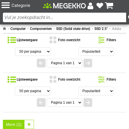
Categorie
Computer
Componenten
SSD (Solid state drive)
SSD 2.5"
Adata
Lijstweergave
Foto overzicht
Filters
Lijstweergave
Foto overzicht
Filters
Merk (1)
✖