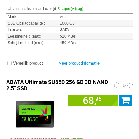
Uit voorraad leverbaar. Levertijd:
5 dagen (vrijdag)
Merk
Adata
SSD Opslagcapaciteit
1000 GB
Interface
SATA III
Leessnelheid (max)
520 MB/s
Schrijfsnelheid (max)
450 MB/s
Vergelijk product
Meer productinformatie
ADATA Ultimate SU650 256 GB 3D NAND
1x
2.5" SSD
68,
95