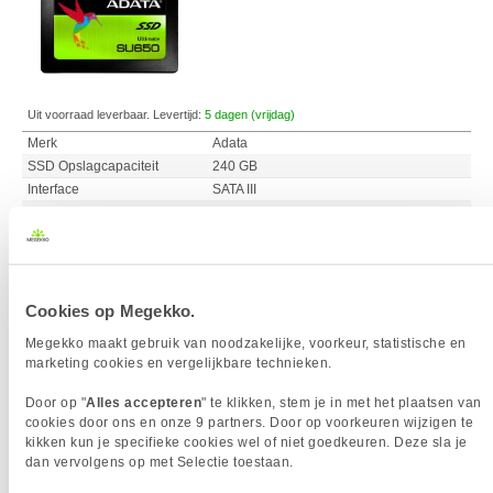
Uit voorraad leverbaar. Levertijd:
5 dagen (vrijdag)
Merk
Adata
SSD Opslagcapaciteit
240 GB
Interface
SATA III
Leessnelheid (max)
520 MB/s
Schrijfsnelheid (max)
450 MB/s
Vergelijk product
Meer productinformatie
Cookies op Megekko.
Megekko maakt gebruik van noodzakelijke, voorkeur, statistische en
marketing cookies en vergelijkbare technieken.
ADATA Ultimate SU630 480GB 2.5" SSD
Door op "
Alles accepteren
" te klikken, stem je in met het plaatsen van
114,
95
cookies door ons en onze 9 partners. Door op voorkeuren wijzigen te
kikken kun je specifieke cookies wel of niet goedkeuren. Deze sla je
dan vervolgens op met Selectie toestaan.