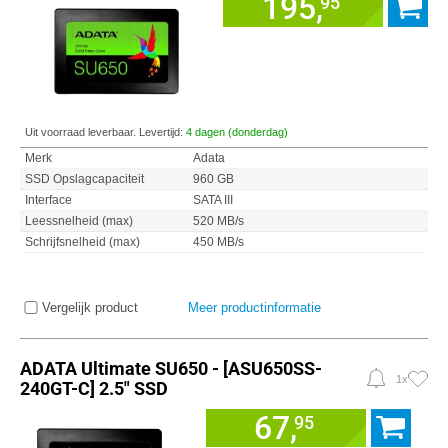
195,
95
Uit voorraad leverbaar. Levertijd:
4 dagen (donderdag)
Merk
Adata
SSD Opslagcapaciteit
960 GB
Interface
SATA III
Leessnelheid (max)
520 MB/s
Schrijfsnelheid (max)
450 MB/s
Vergelijk product
Meer productinformatie
ADATA Ultimate SU650 - [ASU650SS-
1x
240GT-C] 2.5" SSD
67,
95