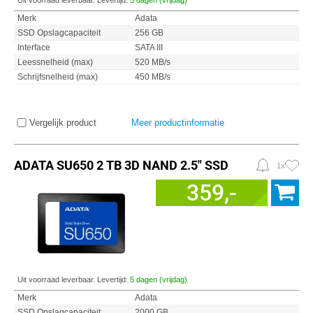
Uit voorraad leverbaar. Levertijd:
5 dagen (vrijdag)
Merk
Adata
SSD Opslagcapaciteit
256 GB
Interface
SATA III
Leessnelheid (max)
520 MB/s
Schrijfsnelheid (max)
450 MB/s
Vergelijk product
Meer productinformatie
ADATA SU650 2 TB 3D NAND 2.5" SSD
1x
359,-
Uit voorraad leverbaar. Levertijd:
5 dagen (vrijdag)
Merk
Adata
SSD Opslagcapaciteit
2000 GB