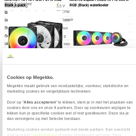
PWM Controlled
✓︎
Black 3-pack
RGB (Black) waterkoeler
Startspanning
3,5 V
Luchtverplaatsing (max)
73 CFM
GEWICHT EN OMVANG
Luchtdruk
4.50 mm/H2O
Eigenschap
Waarde
Breedte
120 mm
Reverse Blade
✓︎
Diepte
27 mm
Aantal Ventilatoren
1 x
Gewicht fan
172 g
LED Verlichting
✓︎
Hoogte
120 mm
KENMERKEN
RGB Interface
ARGB (3 pins)
Eigenschap
Waarde
Geschikte locatie
Computer behuizing
Verkrijgbaar sinds
Oktober 2025
Snoerlengte
0,48 m
Garantie
72 maanden
Meest getoonde prijs
OVERIGE SPECIFICATIES
34,90
laatste 90 dagen:
Cookies op Megekko.
Eigenschap
Waarde
Luchtverplaatsing (max)
73 CFM
26,
81,
90
90
Megekko maakt gebruik van noodzakelijke, voorkeur, statistische en
Luchtdruk
4.50 mm/H2O
marketing cookies en vergelijkbare technieken.
RGB Interface
ARGB (3 pins)
Door op "
Alles accepteren
" te klikken, stem je in met het plaatsen van
Fan Snelheid
500 ~ 3000 RPM
VERGELIJKBARE PRODUCTEN
cookies door ons en onze 9 partners. Door op voorkeuren wijzigen te
LED Verlichting
✓︎
kikken kun je specifieke cookies wel of niet goedkeuren. Deze sla je
PRESTATIE
dan vervolgens op met Selectie toestaan.
ARCTIC P12 Pro Reverse A-RGB
ARCTIC P12 Pro Reverse A-RGB
White
White - 3 Pack
Eigenschap
Waarde
Aantal ventilatorbladen
5
Marketing cookies worden gedeeld met derde partijen. Een overzicht
KIES JE VARIANT
Pulsbreedtemodulatie-
✓︎
cookiebeleid
vind je in het
of onder Voorkeuren wijzigen. Deze