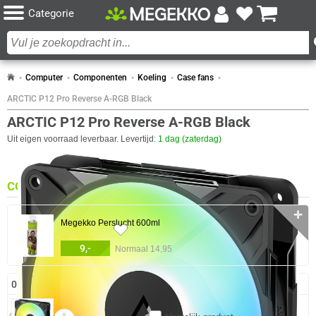
Categorie
Computer
Componenten
Koeling
Case fans
ARCTIC P12 Pro Reverse A-RGB Black
ARCTIC P12 Pro Reverse A-RGB Black
Uit eigen voorraad leverbaar. Levertijd:
1 dag (zaterdag)
COMBINEER
✛
Megekko Perslucht 600ml
36x
9,-
Normaal 14,95
0 artikelen geselecteerd