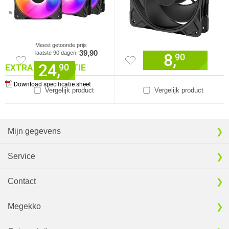
⚑ Fout melden
Meest getoonde prijs
39,90
laatste 90 dagen:
8,
90
24,
90
EXTRA INFORMATIE
Download specificatie sheet
Vergelijk product
Vergelijk product
Mijn gegevens
Service
Contact
Megekko