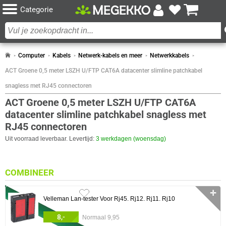
Categorie
Computer
Kabels
Netwerk-kabels en meer
Netwerkkabels
ACT Groene 0,5 meter LSZH U/FTP CAT6A datacenter slimline patchkabel
snagless met RJ45 connectoren
ACT Groene 0,5 meter LSZH U/FTP CAT6A
datacenter slimline patchkabel snagless met
RJ45 connectoren
Uit voorraad leverbaar. Levertijd:
3 werkdagen (woensdag)
COMBINEER
✛
1x
Velleman Lan-tester Voor Rj45. Rj12. Rj11. Rj10
8,-
Normaal 9,95