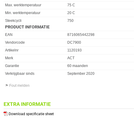
Max. werktemperatuur
75 C
Min. werktemperatuur
20 C
Steekcycli
750
PRODUCT INFORMATIE
EAN
8716065442298
Vendorcode
DC7900
Artikelnr
1120193
Merk
ACT
Garantie
60 maanden
Verkrijgbaar sinds
September 2020
⚑ Fout melden
EXTRA INFORMATIE
Download specificatie sheet