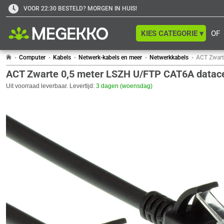
VOOR 22:30 BESTELD? MORGEN IN HUIS!
KIES CATEGORIE ▾
OF
Computer
Kabels
Netwerk-kabels en meer
Netwerkkabels
ACT Zwart
ACT Zwarte 0,5 meter LSZH U/FTP CAT6A datacen
Uit voorraad leverbaar. Levertijd:
3 dagen (woensdag)