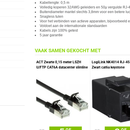
Kabellengte: 0,5 m
Volledig koperen 32AWG geleiders en 50µ vergulde RJ-4
Buitendiameter mantel slechts 3,8mm voor een betere luc
Snagless tulen
Voor het verbinden van
act
ieve apparaten, bijvoorbeeld 
Voldoet aan de internationale standaarden
Kabels zijn 100% getest
5 jaar garantie
VAAK SAMEN GEKOCHT MET
ACT Zwarte 0,15 meter LSZH
LogiLink NK4014 RJ-45
U/FTP CAT6A datacenter slimline
Zwart cat6a keystone
patchkabel snagless met RJ45
connectoren