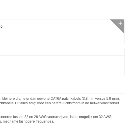
✛
10
n kleinere diameter dan gewone CAT6A patchkabels (3,8 mm versus 5,9 mm).
tchkabels. Dit alles zorgt voor een betere luchtstroom in de netwerkkast/server
snoeren tussen 22 en 28 AWG voorschrijven, is het mogelijk om 32 AWG-
, met name bij hogere frequenties.