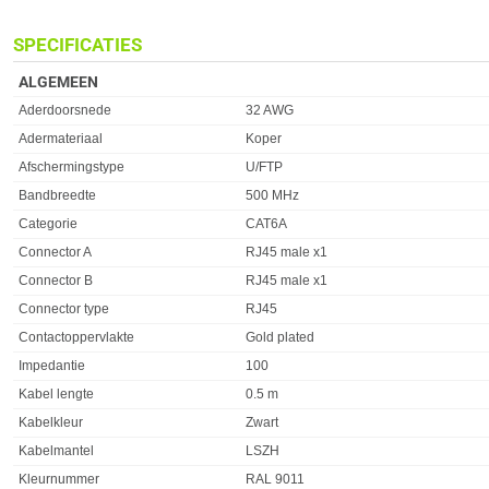
SPECIFICATIES
ALGEMEEN
Eigenschap
Waarde
Aderdoorsnede
32 AWG
Adermateriaal
Koper
Afschermingstype
U/FTP
Bandbreedte
500 MHz
Categorie
CAT6A
Connector A
RJ45 male x1
Connector B
RJ45 male x1
Connector type
RJ45
Contactoppervlakte
Gold plated
Impedantie
100
Kabel lengte
0.5 m
Kabelkleur
Zwart
Kabelmantel
LSZH
Kleurnummer
RAL 9011