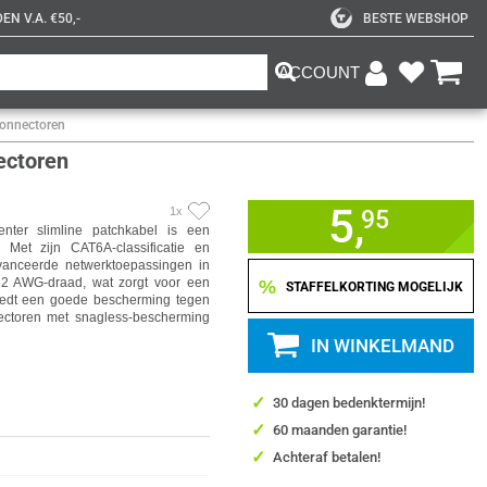
N V.A. €50,-
BESTE WEBSHOP
ACCOUNT
connectoren
ectoren
5,
1x
95
er slimline patchkabel is een
 Met zijn CAT6A-classificatie en
vanceerde netwerktoepassingen in
32 AWG-draad, wat zorgt voor een
%
STAFFELKORTING MOGELIJK
 biedt een goede bescherming tegen
nectoren met snagless-bescherming
IN WINKELMAND
✓
30 dagen bedenktermijn!
✓
60 maanden garantie!
✓
Achteraf betalen!