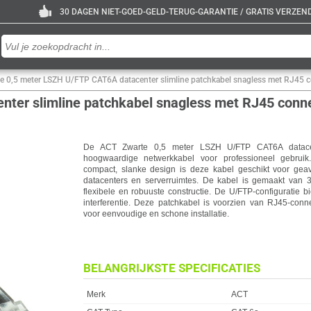
30 DAGEN NIET-GOED-GELD-TERUG-GARANTIE / GRATIS VERZENDE
e 0,5 meter LSZH U/FTP CAT6A datacenter slimline patchkabel snagless met RJ45 
ter slimline patchkabel snagless met RJ45 conn
De ACT Zwarte 0,5 meter LSZH U/FTP CAT6A datacent
hoogwaardige netwerkkabel voor professioneel gebruik.
compact, slanke design is deze kabel geschikt voor gea
datacenters en serverruimtes. De kabel is gemaakt van 
flexibele en robuuste constructie. De U/FTP-configuratie
interferentie. Deze patchkabel is voorzien van RJ45-con
voor eenvoudige en schone installatie.
BELANGRIJKSTE SPECIFICATIES
Eigenschap
Waarde
Merk
ACT