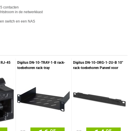
5 cont
act
en
htstroom in de netwerkkast
een switch en een NAS
 RJ-45
Digitus DN-10-TRAY-1-B rack-
Digitus DN-10-ORG-1-2U-B 10"
toebehoren rack-tray
rack-toebehoren Paneel voor
kabelbeheer