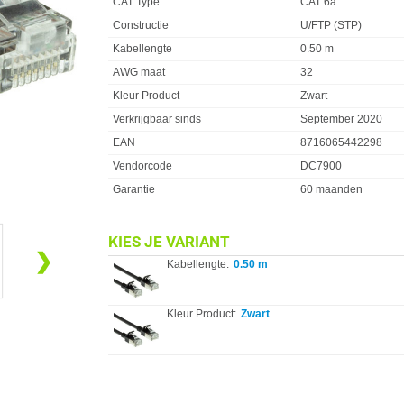
CAT Type
CAT 6a
Constructie
U/FTP (STP)
Kabellengte
0.50 m
AWG maat
32
Kleur Product
Zwart
Verkrijgbaar sinds
September 2020
EAN
8716065442298
Vendorcode
DC7900
Garantie
60 maanden
KIES JE VARIANT
❯
Kabellengte:
0.50 m
Kleur Product:
Zwart