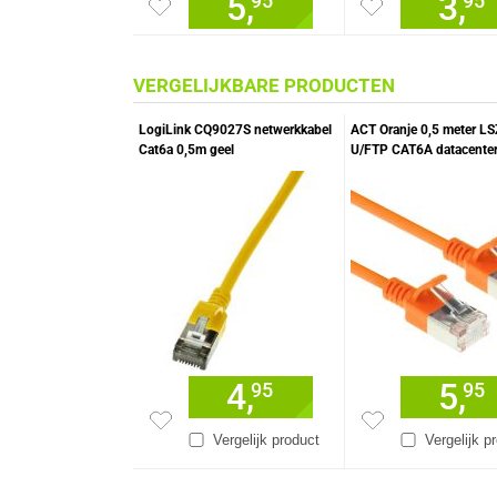
5,
3,
95
95
VERGELIJKBARE PRODUCTEN
LogiLink CQ9027S netwerkkabel
ACT Oranje 0,5 meter L
Cat6a 0,5m geel
U/FTP CAT6A datacenter 
patchkabel snagless me
connectoren
4,
5,
95
95
Vergelijk product
Vergelijk p