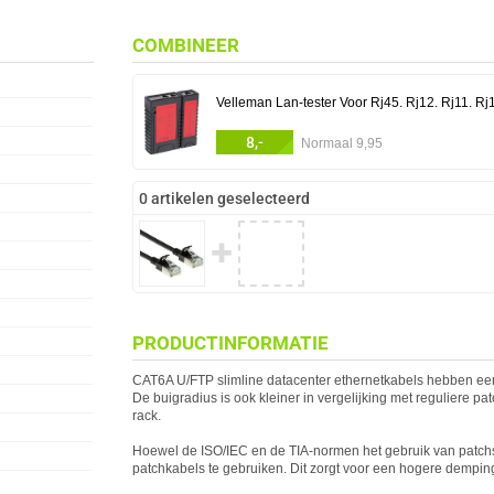
COMBINEER
Velleman Lan-tester Voor Rj45. Rj12. Rj11. Rj
8,-
Normaal 9,95
0 artikelen geselecteerd
✚
PRODUCTINFORMATIE
CAT6A U/FTP slimline datacenter ethernetkabels hebben ee
De buigradius is ook kleiner in vergelijking met reguliere pa
rack.
Hoewel de ISO/IEC en de TIA-normen het gebruik van patch
patchkabels te gebruiken. Dit zorgt voor een hogere demping