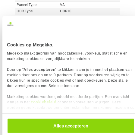
Paneel Type
VA
HDR Type
HDR10
Reactietijd
1 ms
Curved
Vergelijk product
Meer productinformatie
Cookies op Megekko.
Megekko maakt gebruik van noodzakelijke, voorkeur, statistische en
marketing cookies en vergelijkbare technieken.
MSI MAG 242C 24" Full-HD 180Hz
39x
Curved VA Gaming Monitor
Door op "
Alles accepteren
" te klikken, stem je in met het plaatsen van
2
cookies door ons en onze 9 partners. Door op voorkeuren wijzigen te
119,-
kikken kun je specifieke cookies wel of niet goedkeuren. Deze sla je
dan vervolgens op met Selectie toestaan.
Marketing cookies worden gedeeld met derde partijen. Een overzicht
cookiebeleid
vind je in het
of onder Voorkeuren wijzigen. Deze
worden gebruikt zodat we gerichter reclamebanners kunnen inzetten op
andere websites. In onze cookievoorkeuren vind je een overzicht van
Uit eigen voorraad leverbaar. Levertijd:
1 werkdag (maandag)
alle cookies. Je kunt je gegeven toestemming altijd intrekken, dit doe je
door in de footer van onze website te klikken op ‘Cookievoorkeuren’
Alles accepteren
Merk
MSI
onder het kopje ‘Mijn gegevens’.
Resolutieklasse
Full-HD