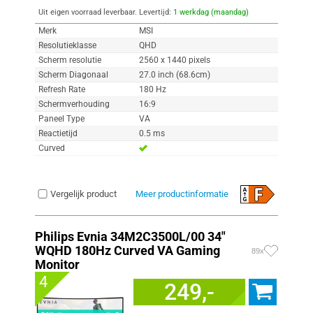
Uit eigen voorraad leverbaar. Levertijd:
1 werkdag (maandag)
Merk
MSI
Resolutieklasse
QHD
Scherm resolutie
2560 x 1440 pixels
Scherm Diagonaal
27.0 inch (68.6cm)
Refresh Rate
180 Hz
Schermverhouding
16:9
Paneel Type
VA
Reactietijd
0.5 ms
Curved
Vergelijk product
Meer productinformatie
Philips Evnia 34M2C3500L/00 34"
WQHD 180Hz Curved VA Gaming
89x
Monitor
4
249,-