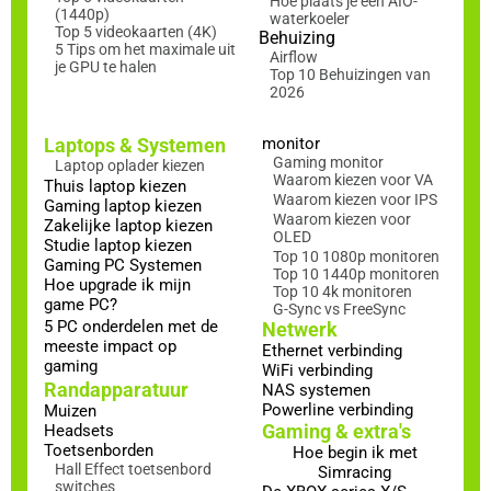
Hoe plaats je een AIO-
(1440p)
waterkoeler
Top 5 videokaarten (4K)
Behuizing
5 Tips om het maximale uit
Airflow
je GPU te halen
Top 10 Behuizingen van
2026
Laptops & Systemen
monitor
Gaming monitor
Laptop oplader kiezen
Waarom kiezen voor VA
Thuis laptop kiezen
Waarom kiezen voor IPS
Gaming laptop kiezen
Waarom kiezen voor
Zakelijke laptop kiezen
OLED
Studie laptop kiezen
Top 10 1080p monitoren
Gaming PC Systemen
Top 10 1440p monitoren
Hoe upgrade ik mijn
Top 10 4k monitoren
game PC?
G-Sync vs FreeSync
5 PC onderdelen met de
Netwerk
meeste impact op
Ethernet verbinding
gaming
WiFi verbinding
Randapparatuur
NAS systemen
Powerline verbinding
Muizen
Gaming & extra's
Headsets
Toetsenborden
Hoe begin ik met
Hall Effect toetsenbord
Simracing
switches