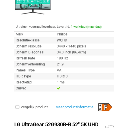
Uit eigen voorraad leverbaar. Levertijd:
1 werkdag (maandag)
Merk
Philips
Resolutieklasse
WQHD
Scherm resolutie
3440 x 1440 pixels
Scherm Diagonaal
34.0 inch (86.4cm)
Refresh Rate
180 Hz
Schermverhouding
21:9
Paneel Type
VA
HDR Type
HDR10
Reactietijd
1 ms
Curved
Vergelijk product
Meer productinformatie
LG UltraGear 52G930B-B 52" 5K UHD
1x