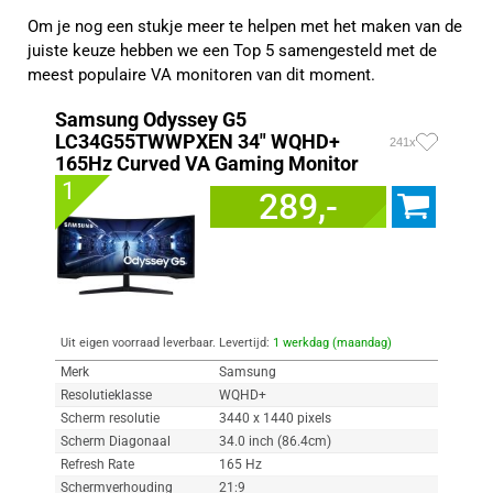
Om je nog een stukje meer te helpen met het maken van de
juiste keuze hebben we een Top 5 samengesteld met de
meest populaire VA monitoren van dit moment.
Samsung Odyssey G5
LC34G55TWWPXEN 34" WQHD+
241x
165Hz Curved VA Gaming Monitor
1
289,-
Uit eigen voorraad leverbaar. Levertijd:
1 werkdag (maandag)
Merk
Samsung
Resolutieklasse
WQHD+
Scherm resolutie
3440 x 1440 pixels
Scherm Diagonaal
34.0 inch (86.4cm)
Refresh Rate
165 Hz
Schermverhouding
21:9