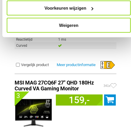
Scherm resolutie
1920 x 1080 pixels
Voorkeuren wijzigen
Scherm Diagonaal
24.0 inch (61.0cm)
Refresh Rate
180 Hz
Schermverhouding
16:9
Weigeren
Paneel Type
VA
HDR Type
HDR Ready
Reactietijd
1 ms
Curved
Vergelijk product
Meer productinformatie
MSI MAG 27CQ6F 27" QHD 180Hz
341x
Curved VA Gaming Monitor
3
159,-