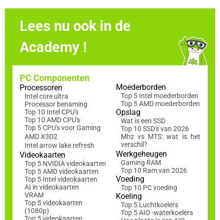
Lees nu ook in de
Academy !
PC Componenten
Moederborden
Processoren
Top 5 Intel moederborden
Intel core ultra
Top 5 AMD moederborden
Processor benaming
Opslag
Top 10 Intel CPU's
Top 10 AMD CPU's
Wat is een SSD
Top 5 CPU's voor Gaming
Top 10 SSD's van 2026
AMD X3D2
Mhz vs MTS: wat is het
verschil?
Intel arrow lake refresh
Werkgeheugen
Videokaarten
Gaming RAM
Top 5 NVIDIA videokaarten
Top 10 Ram van 2026
Top 5 AMD videokaarten
Voeding
Top 5 Intel videokaarten
AI in videokaarten
Top 10 PC voeding
VRAM
Koeling
Top 5 videokaarten
Top 5 Luchtkoelers
(1080p)
Top 5 AIO -waterkoelers
Top 5 videokaarten