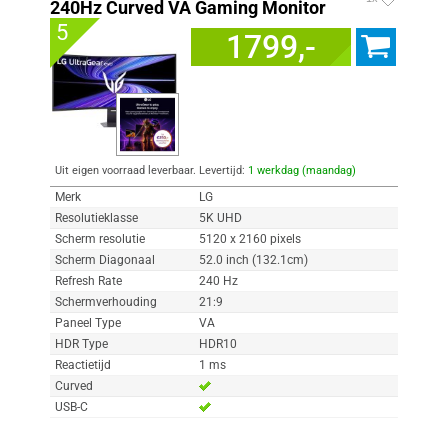
240Hz Curved VA Gaming Monitor
5
1799,-
Uit eigen voorraad leverbaar. Levertijd:
1 werkdag (maandag)
Merk
LG
Resolutieklasse
5K UHD
Scherm resolutie
5120 x 2160 pixels
Scherm Diagonaal
52.0 inch (132.1cm)
Refresh Rate
240 Hz
Schermverhouding
21:9
Paneel Type
VA
HDR Type
HDR10
Reactietijd
1 ms
Curved
USB-C